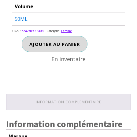
Volume
50ML
UGS :
e2a2dcc36a08
Catégorie:
Femme
En inventaire
quantité
AJOUTER AU PANIER
de
VERY
En inventaire
VALENTINO
INFORMATION COMPLÉMENTAIRE
Information complémentaire
Marque