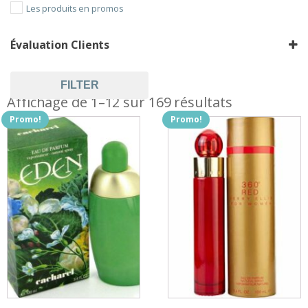
Les produits en promos
Évaluation Clients
FILTER
Affichage de 1–12 sur 169 résultats
Promo!
Promo!
Ce
produit
a
plusieurs
variations.
Les
options
peuvent
être
choisies
sur