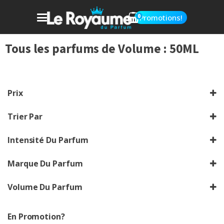
0
Promotions!
Tous les parfums de
Volume :
50ML
Prix
Trier Par
Sort Products
Intensité Du Parfum
Choisir
Marque Du Parfum
Chrechez vos marques
Volume Du Parfum
Choisir le volume
En Promotion?