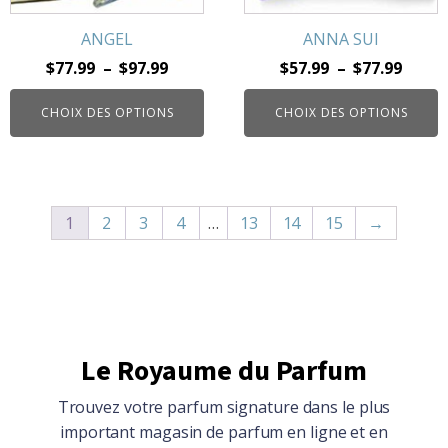
sur
sur
la
la
ANGEL
ANNA SUI
page
page
Plage
Plage
$
77.99
–
$
97.99
$
57.99
–
$
77.99
du
du
de
de
produit
produit
CHOIX DES OPTIONS
CHOIX DES OPTIONS
prix :
prix :
$77.99
$57.9
à
à
$97.99
$77.9
1
2
3
4
…
13
14
15
→
Le Royaume du Parfum
Trouvez votre parfum signature dans le plus
important magasin de parfum en ligne et en