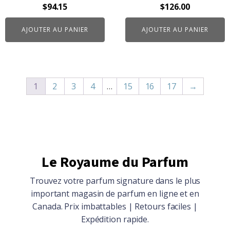
Le
Le
Le
Le
$
94.15
$
126.00
prix
prix
prix
prix
AJOUTER AU PANIER
AJOUTER AU PANIER
initial
actuel
initial
actuel
était :
est :
était :
est :
$110.21.
$94.15.
$160.00.
$126.00.
1
2
3
4
…
15
16
17
→
Le Royaume du Parfum
Trouvez votre parfum signature dans le plus
important magasin de parfum en ligne et en
Canada. Prix imbattables | Retours faciles |
Expédition rapide.