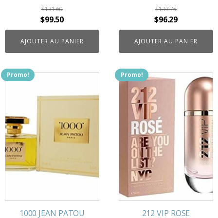
$
131.60
$
133.75
Le
Le
Le
Le
$
99.50
$
96.29
prix
prix
prix
prix
AJOUTER AU PANIER
AJOUTER AU PANIER
initial
actuel
initial
actuel
était :
est :
était :
est :
$131.60.
$99.50.
$133.75.
$96.29.
Promo!
Promo!
1000 JEAN PATOU
212 VIP ROSE