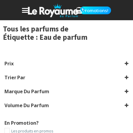
0
Promotions!
Tous les parfums de
Étiquette :
Eau de parfum
Prix
Trier Par
Sort Products
Marque Du Parfum
Chrechez vos marques
Volume Du Parfum
Choisir le volume
En Promotion?
Les produits en promos