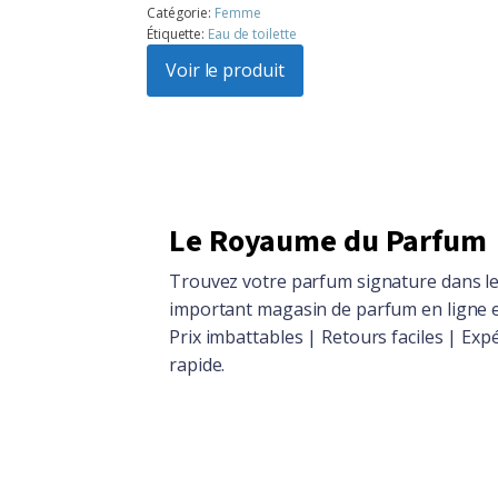
prix
prix
Catégorie:
Femme
Étiquette:
Eau de toilette
initial
actuel
était :
Voir le produit
est :
$104.86.
$94.15.
Le Royaume du Parfum
Trouvez votre parfum signature dans le
important magasin de parfum en ligne 
Prix imbattables | Retours faciles | Exp
rapide.