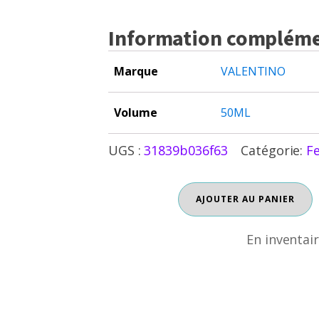
Information compléme
Marque
VALENTINO
Volume
50ML
UGS :
31839b036f63
Catégorie:
F
quantité
AJOUTER AU PANIER
En inventaire
de
VALENTINO
VALENTINA
En inventai