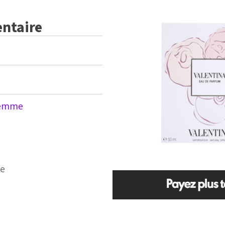
ntaire
emme
re