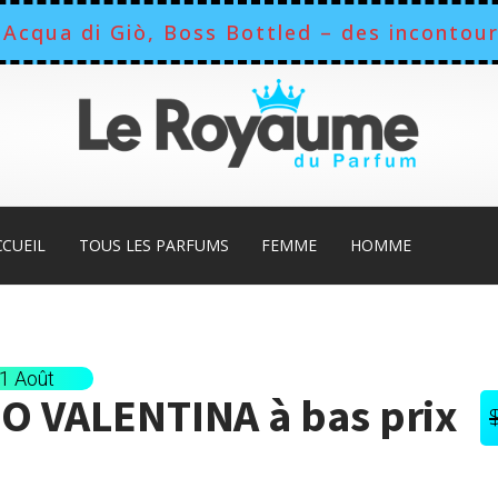
Acqua di Giò, Boss Bottled – des incontour
CCUEIL
TOUS LES PARFUMS
FEMME
HOMME
11 Août
O VALENTINA
à bas prix