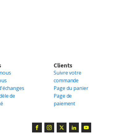
s
Clients
 nous
Suivre votre
ous
commande
d'échanges
Page du panier
dèle de
Page de
té
paiement