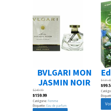
BVLGARI MON
Ed
JASMIN NOIR
$
131.6
Le
$
99.5
$
249.99
prix
Catégo
Le
Le
$
159.99
Étiquet
initia
prix
prix
Catégorie:
Femme
était 
Voi
Étiquette:
Eau de parfum
initial
actuel
$131.