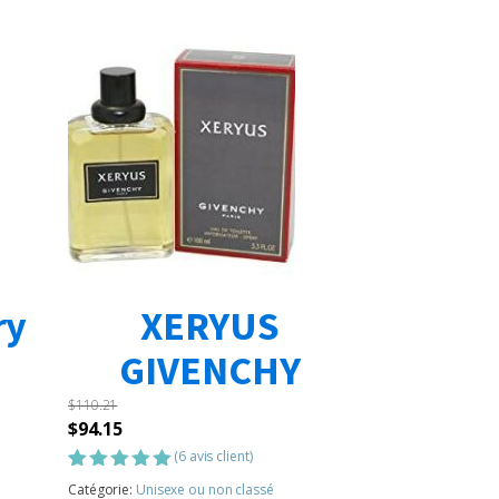
ry
XERYUS
GIVENCHY
$
110.21
Le
Le
$
94.15
prix
prix
(
6
avis client)
initial
actuel
Noté
6
5.00
Catégorie:
Unisexe ou non classé