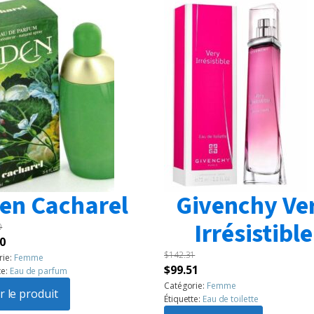
en Cacharel
Givenchy Ve
Irrésistible
0
Le
0
$
142.31
prix
rie:
Femme
Le
Le
$
99.51
te:
Eau de parfum
l
actuel
prix
prix
Catégorie:
Femme
:
r le produit
est :
Étiquette:
Eau de toilette
initial
actuel
60.
$99.50.