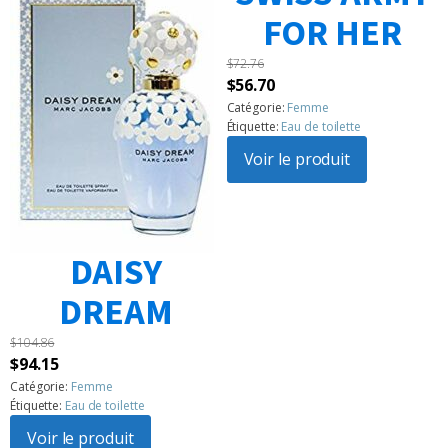
FOR HER
$
72.76
Le
Le
$
56.70
prix
prix
Catégorie:
Femme
Étiquette:
Eau de toilette
initial
actuel
était :
Voir le produit
est :
$72.76.
$56.70.
DAISY
DREAM
$
104.86
Le
Le
$
94.15
prix
prix
Catégorie:
Femme
Étiquette:
Eau de toilette
initial
actuel
était :
Voir le produit
est :