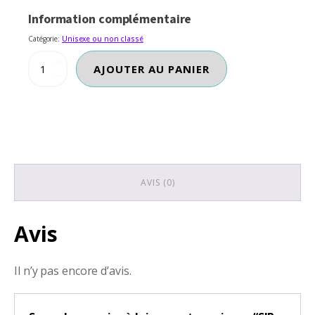
$85.00.
$65.00.
Information complémentaire
Catégorie:
Unisexe ou non classé
quantité
AJOUTER AU PANIER
de
SJP
NYC
SARAH
JESSIKA
PARKER
AVIS (0)
Avis
Il n’y pas encore d’avis.