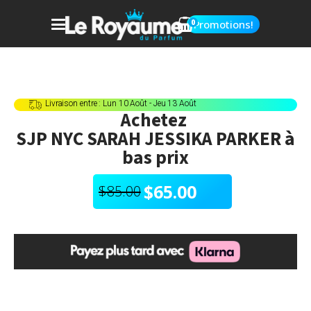
0
Promotions!
Livraison entre : Lun 10 Août - Jeu 13 Août
Achetez
SJP NYC SARAH JESSIKA PARKER
à
bas prix
$
65.00
$
85.00
Le
Le
prix
prix
initial
actuel
était :
est :