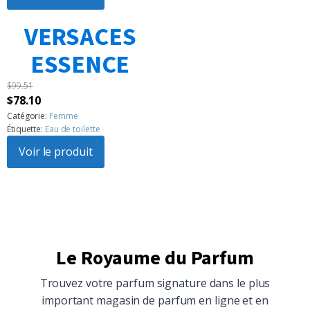
$104.86.
$94.15.
VERSACES
1
2
3
…
183
Suivant »
ESSENCE
$
99.51
Le
Le
$
78.10
prix
prix
Catégorie:
Femme
Étiquette:
Eau de toilette
initial
actuel
était :
Voir le produit
est :
$99.51.
$78.10.
Le Royaume du Parfum
Trouvez votre parfum signature dans le plus
important magasin de parfum en ligne et en