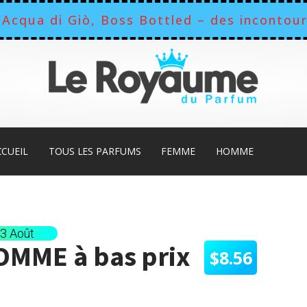
Acqua di Giò, Boss Bottled – des incontour
CCUEIL
TOUS LES PARFUMS
FEMME
HOMME
13 Août
HOMME
à bas prix
$
8.56