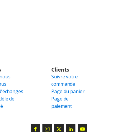
s
Clients
 nous
Suivre votre
ous
commande
d'échanges
Page du panier
dèle de
Page de
té
paiement