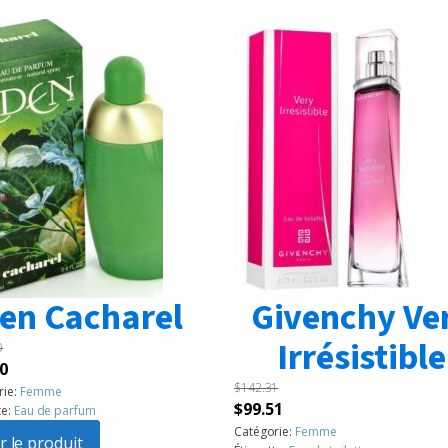
en Cacharel
Givenchy Ve
Irrésistible
0
Le
0
$
142.31
prix
rie:
Femme
Le
Le
$
99.51
te:
Eau de parfum
l
actuel
prix
prix
Catégorie:
Femme
:
r le produit
est :