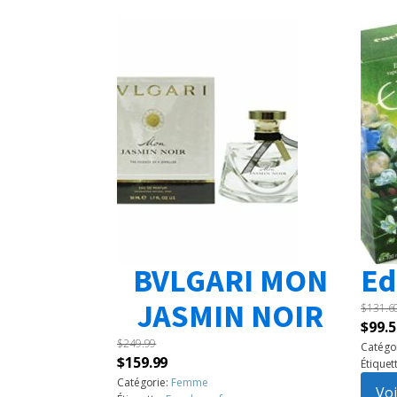
BVLGARI MON
Ed
JASMIN NOIR
$
131.6
Le
$
99.5
$
249.99
prix
Catégo
Le
Le
$
159.99
Étiquet
initia
prix
prix
Catégorie:
Femme
était 
Voi