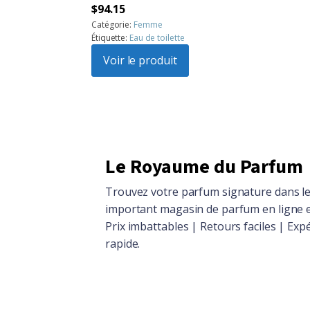
Le
Le
$
94.15
prix
prix
Catégorie:
Femme
Étiquette:
Eau de toilette
initial
actuel
était :
Voir le produit
est :
$104.86.
$94.15.
Le Royaume du Parfum
Trouvez votre parfum signature dans le
important magasin de parfum en ligne 
Prix imbattables | Retours faciles | Exp
rapide.