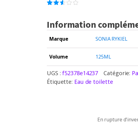
2
Noté
2.50
Information compléme
sur
5
basé
sur
Marque
SONIA RYKIEL
notations
client
Volume
125ML
UGS :
f52378e14237
Catégorie:
P
Étiquette:
Eau de toilette
En rupture d'inventaire
En rupture d'inve