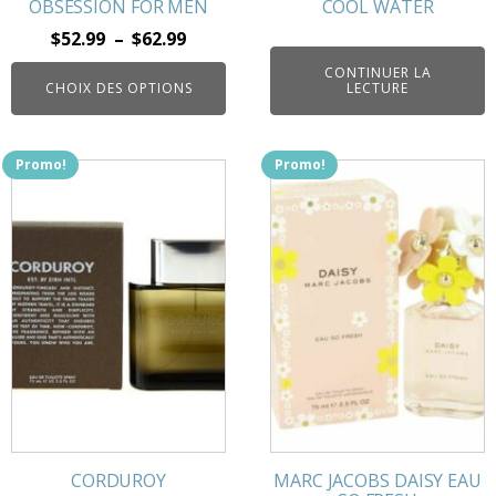
la
OBSESSION FOR MEN
COOL WATER
page
Plage
$
52.99
–
$
62.99
du
de
CONTINUER LA
produit
CHOIX DES OPTIONS
LECTURE
prix :
$52.99
à
Promo!
Promo!
$62.99
CORDUROY
MARC JACOBS DAISY EAU