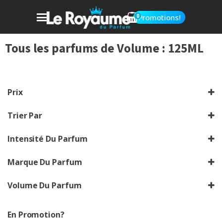
0
Promotions!
Tous les parfums de
Volume :
125ML
Prix
Trier Par
Sort Products
Intensité Du Parfum
Choisir
Marque Du Parfum
Chrechez vos marques
Volume Du Parfum
Choisir le volume
En Promotion?