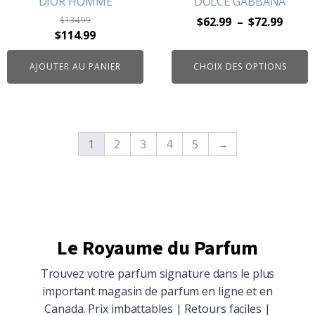
DIOR HOMME
DOLCE GABBANA
page
Plage
$
134.99
$
62.99
–
$
72.99
du
Le
Le
$
114.99
de
produit
prix
prix
prix :
AJOUTER AU PANIER
CHOIX DES OPTIONS
initial
actuel
$62.9
était :
est :
à
$134.99.
$114.99.
$72.9
1
2
3
4
5
→
Le Royaume du Parfum
Trouvez votre parfum signature dans le plus
important magasin de parfum en ligne et en
Canada. Prix imbattables | Retours faciles |