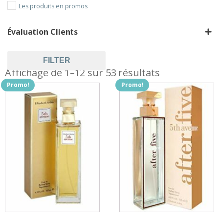
Les produits en promos
Évaluation Clients
FILTER
Affichage de 1–12 sur 53 résultats
Promo!
Promo!
Ce
produit
a
plusieurs
variations.
Les
options
peuvent
être
choisies
sur