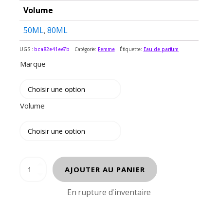
Volume
50ML
,
80ML
UGS :
bca82e41ee7b
Catégorie:
Femme
Étiquette:
Eau de parfum
Marque
Volume
quantité
AJOUTER AU PANIER
de
L'INSTANT
En rupture d'inventaire
DE
GUERLAIN