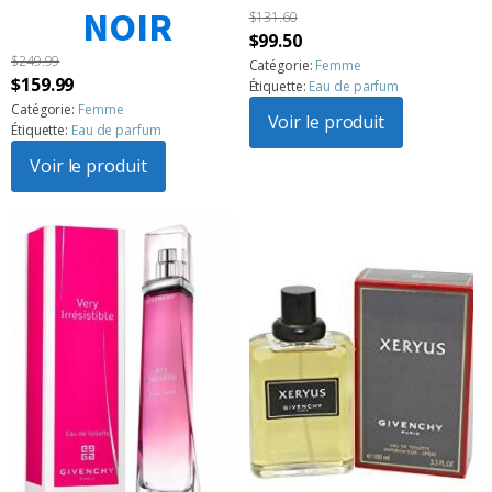
NOIR
$
131.60
Le
Le
$
99.50
$
249.99
prix
prix
Catégorie:
Femme
Le
Le
$
159.99
Étiquette:
Eau de parfum
initial
actuel
prix
prix
Catégorie:
Femme
était :
Voir le produit
est :
Étiquette:
Eau de parfum
initial
actuel
$131.60.
$99.50.
était :
Voir le produit
est :
$249.99.
$159.99.