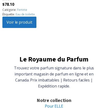
Le
Le
$
78.10
prix
prix
Catégorie:
Femme
Étiquette:
Eau de toilette
initial
actuel
était :
Voir le produit
est :
$99.51.
$78.10.
Le Royaume du Parfum
Trouvez votre parfum signature dans le plus
important magasin de parfum en ligne et en
Canada. Prix imbattables | Retours faciles |
Expédition rapide.
Notre collection
Pour ELLE