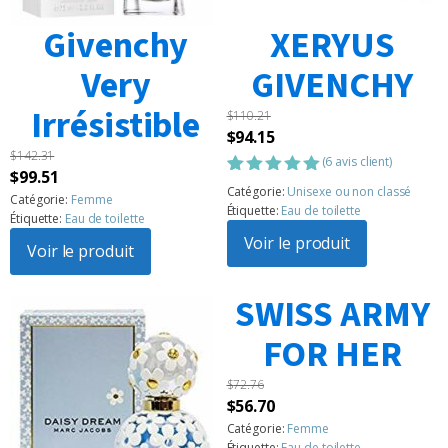
Givenchy
XERYUS
Very
GIVENCHY
Irrésistible
$
110.21
Le
Le
$
94.15
$
142.31
prix
prix
(
6
avis client)
Le
Le
$
99.51
initial
actuel
Noté
6
5.00
Catégorie:
Unisexe ou non classé
prix
prix
Catégorie:
Femme
sur 5
était :
est :
Étiquette:
Eau de toilette
Étiquette:
Eau de toilette
basé sur
initial
actuel
$110.21.
$94.15.
notations
Voir le produit
était :
Voir le produit
est :
client
$142.31.
$99.51.
SWISS ARMY
FOR HER
$
72.76
Le
Le
$
56.70
prix
prix
Catégorie:
Femme
Étiquette:
Eau de toilette