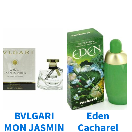
BVLGARI
Eden
MON JASMIN
Cacharel