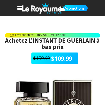
0
Promotions!
Livraison entre : Dim 9 Août - Mer 12 Août
Achetez
L'INSTANT DE GUERLAIN
à
bas prix
$
109.99
$
159.99
Le
Le
prix
prix
initial
actuel
était :
est :
$159.99.
$109.99.