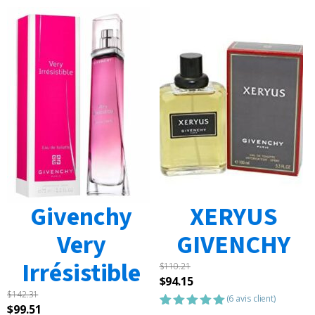
Givenchy
XERYUS
Very
GIVENCHY
Irrésistible
$
110.21
Le
Le
$
94.15
$
142.31
prix
prix
(
6
avis client)
Le
Le
$
99.51