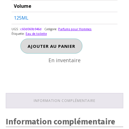
Volume
125ML
UGS :
c60d060b946d
Catégorie:
Parfums pour Hommes
Étiquette:
Eau de toilette
En inventaire
quantité
AJOUTER AU PANIER
de
L'INSTANT
En inventaire
DE
GUERLAIN
INFORMATION COMPLÉMENTAIRE
Information complémentaire