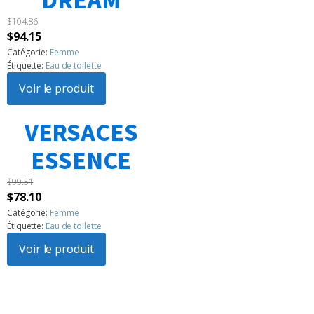
DREAM
$
104.86
Le
Le
$
94.15
prix
prix
Catégorie:
Femme
Étiquette:
Eau de toilette
initial
actuel
était :
Voir le produit
est :
$104.86.
$94.15.
VERSACES
1
2
3
…
183
Suivant »
ESSENCE
$
99.51
Le
Le
$
78.10
prix
prix
Catégorie:
Femme
Étiquette:
Eau de toilette
initial
actuel
était :
Voir le produit
est :
$99.51.
$78.10.