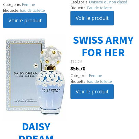
initial
actuel
Noté
6
5.00
Catégorie:
Unisexe ou non classé
prix
prix
Catégorie:
Femme
sur 5
était :
est :
Étiquette:
Eau de toilette
Étiquette:
Eau de toilette
basé sur
initial
actuel
$110.21.
$94.15.
notations
Voir le produit
était :
Voir le produit
est :
client
$142.31.
$99.51.
SWISS ARMY
FOR HER
$
72.76
Le
Le
$
56.70
prix
prix
Catégorie:
Femme
Étiquette:
Eau de toilette
initial
actuel
était :
Voir le produit
est :
$72.76.
$56.70.
DAISY