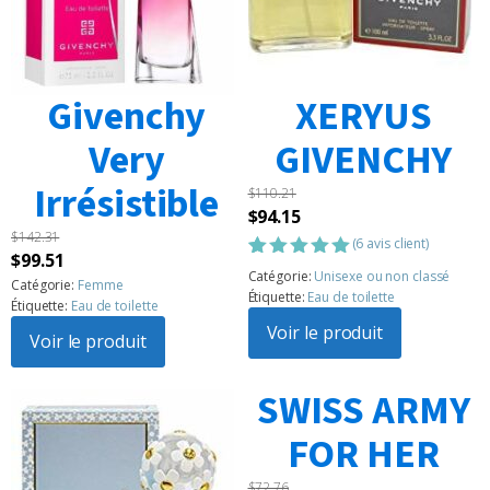
Givenchy
XERYUS
Very
GIVENCHY
Irrésistible
$
110.21
Le
Le
$
94.15
$
142.31
prix
prix
(
6
avis client)
Le
Le
$
99.51
initial
actuel
Noté
6
5.00
Catégorie:
Unisexe ou non classé
prix
prix
Catégorie:
Femme
sur 5
était :
est :
Étiquette:
Eau de toilette
Étiquette:
Eau de toilette
basé sur
initial
actuel
$110.21.
$94.15.
notations
Voir le produit
était :
Voir le produit
est :
client
$142.31.
$99.51.
SWISS ARMY
FOR HER
$
72.76