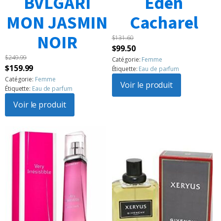
BVLGARI
Eden
MON JASMIN
Cacharel
NOIR
$
131.60
Le
Le
$
99.50
$
249.99
prix
prix
Catégorie:
Femme
Le
Le
$
159.99
Étiquette:
Eau de parfum
initial
actuel
prix
prix
Catégorie:
Femme
était :
Voir le produit
est :
Étiquette:
Eau de parfum
initial
actuel
$131.60.
$99.50.
était :
Voir le produit
est :
$249.99.
$159.99.