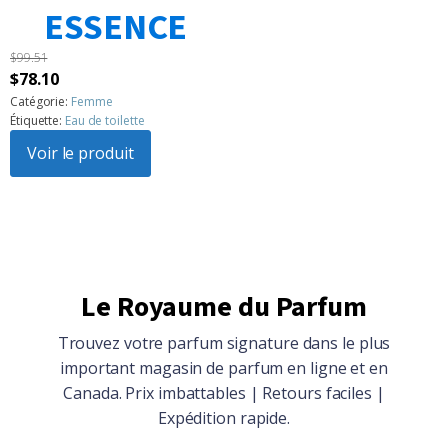
ESSENCE
$
99.51
Le
Le
$
78.10
prix
prix
Catégorie:
Femme
Étiquette:
Eau de toilette
initial
actuel
était :
Voir le produit
est :
$99.51.
$78.10.
Le Royaume du Parfum
Trouvez votre parfum signature dans le plus
important magasin de parfum en ligne et en
Canada. Prix imbattables | Retours faciles |
Expédition rapide.