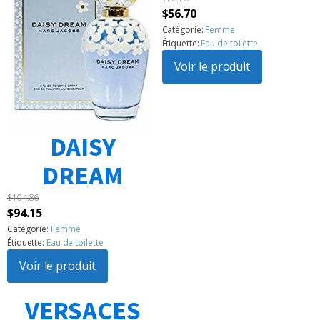
Le
Le
$
56.70
prix
prix
Catégorie:
Femme
Étiquette:
Eau de toilette
initial
actuel
était :
Voir le produit
est :
$72.76.
$56.70.
DAISY
DREAM
$
104.86
Le
Le
$
94.15
prix
prix
Catégorie:
Femme
Étiquette:
Eau de toilette
initial
actuel
était :
Voir le produit
est :
$104.86.
$94.15.
VERSACES
1
2
3
…
183
Suivant »