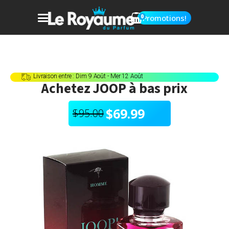
0
Promotions!
Livraison entre : Dim 9 Août - Mer 12 Août
Achetez
JOOP
à bas prix
$
69.99
$
95.00
Le
Le
prix
prix
initial
actuel
était :
est :
$95.00.
$69.99.