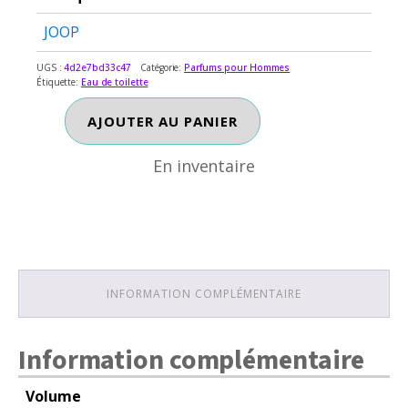
JOOP
UGS :
4d2e7bd33c47
Catégorie:
Parfums pour Hommes
Étiquette:
Eau de toilette
En inventaire
quantité
AJOUTER AU PANIER
de
JOOP
En inventaire
INFORMATION COMPLÉMENTAIRE
Information complémentaire
Volume