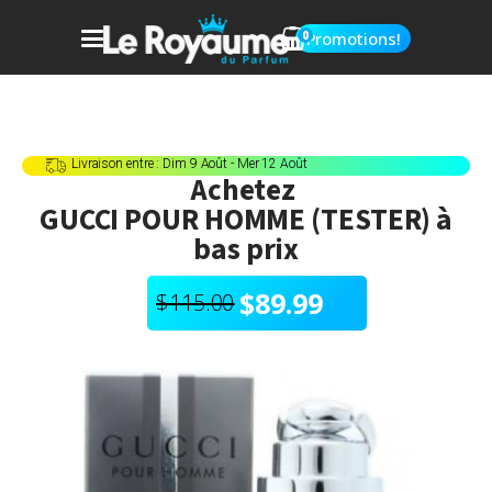
0
Promotions!
Livraison entre : Dim 9 Août - Mer 12 Août
Achetez
GUCCI POUR HOMME (TESTER)
à
bas prix
$
89.99
$
115.00
Le
Le
prix
prix
initial
actuel
était :
est :