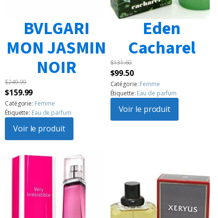
BVLGARI
Eden
MON JASMIN
Cacharel
NOIR
$
131.60
Le
Le
$
99.50
$
249.99
prix
prix
Catégorie:
Femme
Le
Le
$
159.99
Étiquette:
Eau de parfum
initial
actuel
prix
prix
Catégorie:
Femme
était :
Voir le produit
est :
Étiquette:
Eau de parfum
initial
actuel
$131.60.
$99.50.
était :
Voir le produit
est :
$249.99.
$159.99.