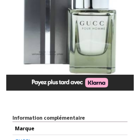
$115.00.
$89.99.
Information complémentaire
Marque