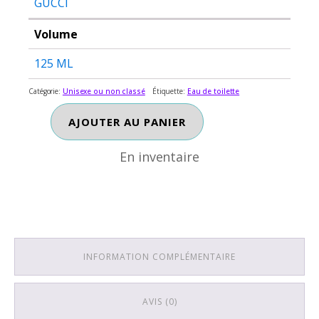
GUCCI
Volume
125 ML
Catégorie:
Unisexe ou non classé
Étiquette:
Eau de toilette
En inventaire
quantité
AJOUTER AU PANIER
de
GUCCI
En inventaire
POUR
HOMME
(TESTER)
INFORMATION COMPLÉMENTAIRE
AVIS (0)