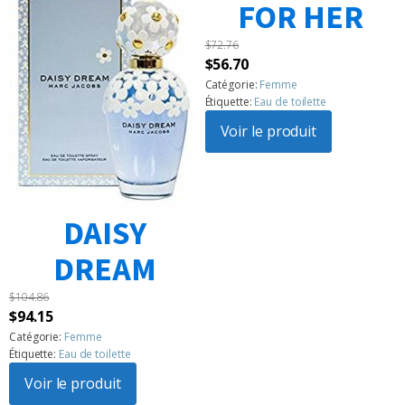
FOR HER
$
72.76
Le
Le
$
56.70
prix
prix
Catégorie:
Femme
Étiquette:
Eau de toilette
initial
actuel
était :
Voir le produit
est :
$72.76.
$56.70.
DAISY
DREAM
$
104.86
Le
Le
$
94.15
prix
prix
Catégorie:
Femme
Étiquette:
Eau de toilette
initial
actuel
était :
Voir le produit
est :