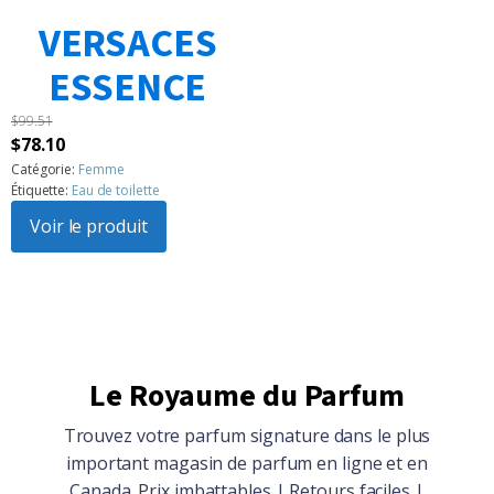
$104.86.
$94.15.
VERSACES
1
2
3
…
183
Suivant »
ESSENCE
$
99.51
Le
Le
$
78.10
prix
prix
Catégorie:
Femme
Étiquette:
Eau de toilette
initial
actuel
était :
Voir le produit
est :
$99.51.
$78.10.
Le Royaume du Parfum
Trouvez votre parfum signature dans le plus
important magasin de parfum en ligne et en
Canada. Prix imbattables | Retours faciles |