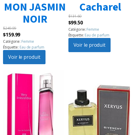
MON JASMIN
Cacharel
NOIR
$
131.60
Le
Le
$
99.50
$
249.99
prix
prix
Catégorie:
Femme
Le
Le
$
159.99
Étiquette:
Eau de parfum
initial
actuel
prix
prix
Catégorie:
Femme
était :
Voir le produit
est :
Étiquette:
Eau de parfum
initial
actuel
$131.60.
$99.50.
était :
Voir le produit
est :
$249.99.
$159.99.