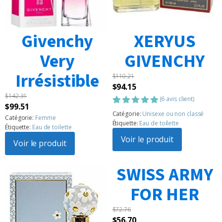
Givenchy
XERYUS
Very
GIVENCHY
Irrésistible
$
110.21
Le
Le
$
94.15
$
142.31
prix
prix
(
6
avis client)
Le
Le
$
99.51
initial
actuel
Noté
6
5.00
Catégorie:
Unisexe ou non classé
prix
prix
Catégorie:
Femme
sur 5
était :
est :
Étiquette:
Eau de toilette
Étiquette:
Eau de toilette
basé sur
initial
actuel
$110.21.
$94.15.
notations
Voir le produit
était :
Voir le produit
est :
client
$142.31.
$99.51.
SWISS ARMY
FOR HER
$
72.76
Le
Le
$
56.70