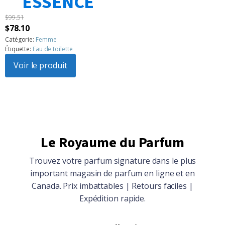
ESSENCE
$
99.51
Le
Le
$
78.10
prix
prix
Catégorie:
Femme
Étiquette:
Eau de toilette
initial
actuel
était :
Voir le produit
est :
$99.51.
$78.10.
Le Royaume du Parfum
Trouvez votre parfum signature dans le plus
important magasin de parfum en ligne et en
Canada. Prix imbattables | Retours faciles |
Expédition rapide.