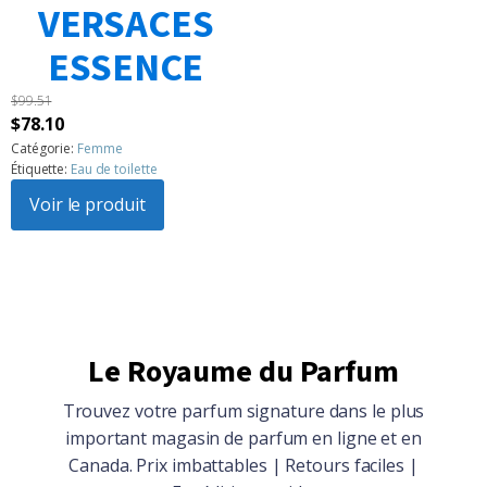
VERSACES
1
2
3
…
183
Suivant »
ESSENCE
$
99.51
Le
Le
$
78.10
prix
prix
Catégorie:
Femme
Étiquette:
Eau de toilette
initial
actuel
était :
Voir le produit
est :
$99.51.
$78.10.
Le Royaume du Parfum
Trouvez votre parfum signature dans le plus
important magasin de parfum en ligne et en
Canada. Prix imbattables | Retours faciles |