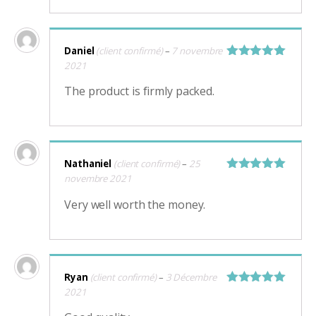
Daniel
(client confirmé)
–
7 novembre
2021
Note
5
sur
5
The product is firmly packed.
Nathaniel
(client confirmé)
–
25
novembre 2021
Note
5
sur
5
Very well worth the money.
Ryan
(client confirmé)
–
3 Décembre
2021
Note
5
sur
5