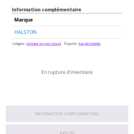
basé sur
notations
Information complémentaire
client
Marque
HALSTON
Catégorie:
Unisexe ou non classé
Étiquette:
Eau de toilette
En rupture d'inventaire
En rupture d'inventaire
INFORMATION COMPLÉMENTAIRE
AVIS (6)