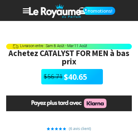
0
Promotions!
Livraison entre : Sam 8 Août - Mar 11 Août
Achetez
CATALYST FOR MEN
à bas
prix
$
40.65
$
56.71
Le
Le
prix
prix
initial
actuel
était :
est :
(
6
avis client)
$56.71.
$40.65.
6
Noté
5.00
sur 5