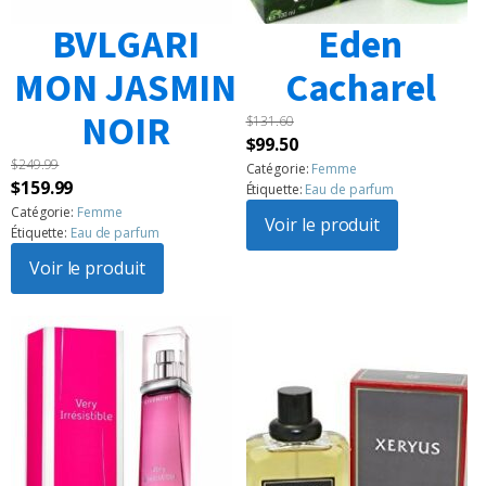
BVLGARI
Eden
MON JASMIN
Cacharel
NOIR
$
131.60
Le
Le
$
99.50
$
249.99
prix
prix
Catégorie:
Femme
Le
Le
$
159.99
Étiquette:
Eau de parfum
initial
actuel
prix
prix
Catégorie:
Femme
était :
Voir le produit
est :
Étiquette:
Eau de parfum
initial
actuel
$131.60.
$99.50.
était :
Voir le produit
est :
$249.99.
$159.99.