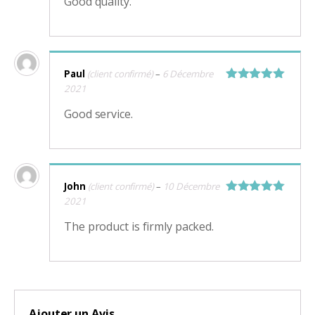
Good quality.
Paul
(client confirmé)
–
6 Décembre
2021
Note
5
sur
5
Good service.
John
(client confirmé)
–
10 Décembre
2021
Note
5
sur
5
The product is firmly packed.
Ajouter un Avis