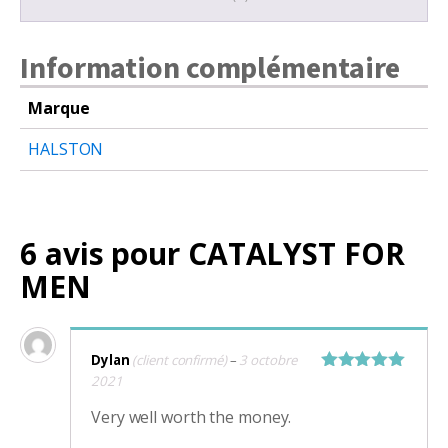
Information complémentaire
Marque
HALSTON
6 avis pour
CATALYST FOR
MEN
Dylan
(client confirmé)
–
3 octobre
2021
Note
5
sur
5
Very well worth the money.