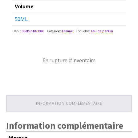
Volume
50ML
UGS :
06eb61b839a0
Catégorie:
Femme
Étiquette:
Eau de parfum
En rupture d'inventaire
En rupture d'inventaire
INFORMATION COMPLÉMENTAIRE
Information complémentaire