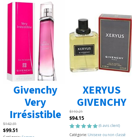
Givenchy
XERYUS
Very
GIVENCHY
Irrésistible
$
110.21
Le
Le
$
94.15
$
142.31
prix
prix
(
6
avis client)
Le
Le
$
99.51
initial
actuel
Noté
6
5.00
Catégorie:
Unisexe ou non classé