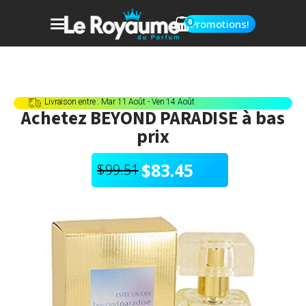
0
Promotions!
Livraison entre : Mar 11 Août - Ven 14 Août
Achetez
BEYOND PARADISE
à bas
prix
$
83.45
$
99.51
Le
Le
prix
prix
initial
actuel
était :
est :
$99.51.
$83.45.