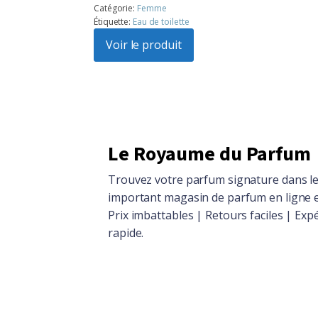
prix
prix
Catégorie:
Femme
Étiquette:
Eau de toilette
initial
actuel
était :
Voir le produit
est :
$104.86.
$94.15.
Le Royaume du Parfum
Trouvez votre parfum signature dans le
important magasin de parfum en ligne 
Prix imbattables | Retours faciles | Exp
rapide.