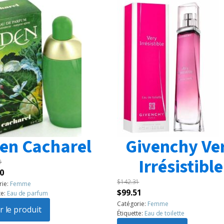
en Cacharel
Givenchy Ve
Irrésistible
0
Le
0
$
142.31
prix
rie:
Femme
Le
Le
$
99.51
te:
Eau de parfum
l
actuel
prix
prix
Catégorie:
Femme
:
r le produit
est :
Étiquette:
Eau de toilette
initial
actuel
60.
$99.50.