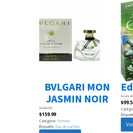
BVLGARI MON
Ed
JASMIN NOIR
$
131.6
Le
$
99.5
$
249.99
prix
Catégo
Le
Le
$
159.99
Étiquet
initia
prix
prix
Catégorie:
Femme
était 
Voi
Étiquette:
Eau de parfum
initial
actuel
$131.