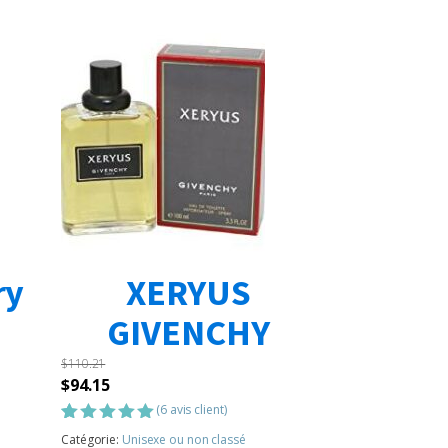
ry
XERYUS
GIVENCHY
$
110.21
Le
Le
$
94.15
prix
prix
(
6
avis client)
initial
actuel
Noté
6
5.00
Catégorie:
Unisexe ou non classé