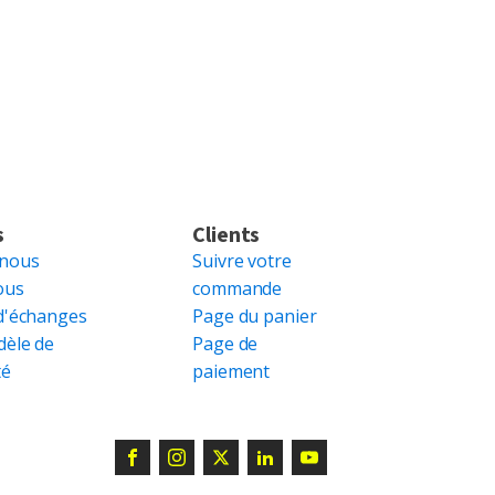
s
Clients
 nous
Suivre votre
ous
commande
d'échanges
Page du panier
dèle de
Page de
té
paiement