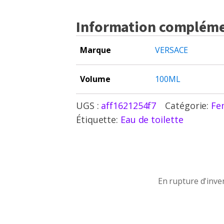
Information compléme
Marque
VERSACE
Volume
100ML
UGS :
aff1621254f7
Catégorie:
Fe
Étiquette:
Eau de toilette
En rupture d'inventaire
En rupture d'inve