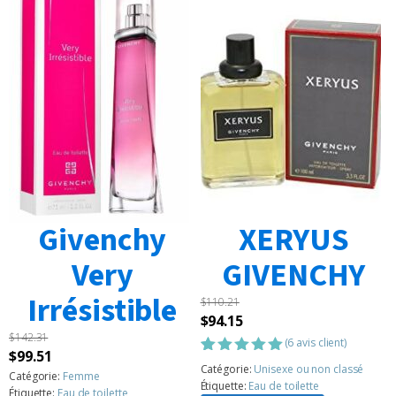
Givenchy
XERYUS
Very
GIVENCHY
Irrésistible
$
110.21
Le
Le
$
94.15
$
142.31
prix
prix
(
6
avis client)
Le
Le
$
99.51
initial
actuel
Noté
6
5.00
Catégorie:
Unisexe ou non classé
prix
prix
Catégorie:
Femme
sur 5
était :
est :
Étiquette:
Eau de toilette
Étiquette:
Eau de toilette
basé sur