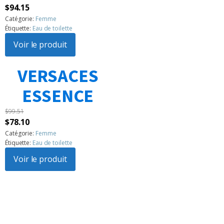
Le
Le
$
94.15
prix
prix
Catégorie:
Femme
Étiquette:
Eau de toilette
initial
actuel
était :
Voir le produit
est :
$104.86.
$94.15.
VERSACES
1
2
3
…
183
Suivant »
ESSENCE
$
99.51
Le
Le
$
78.10
prix
prix
Catégorie:
Femme
Étiquette:
Eau de toilette
initial
actuel
était :
Voir le produit
est :
$99.51.
$78.10.