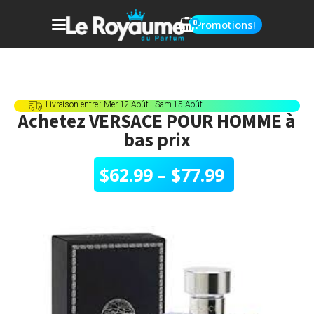
0
Promotions!
Livraison entre : Mer 12 Août - Sam 15 Août
Achetez
VERSACE POUR HOMME
à
bas prix
$
62.99
–
$
77.99
Plage
de
prix :
$62.99
à