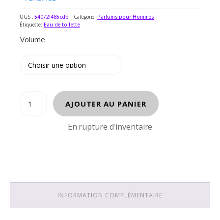
UGS :
54072f485cdb
Catégorie:
Parfums pour Hommes
Étiquette:
Eau de toilette
Volume
quantité
AJOUTER AU PANIER
de
VERSACE
En rupture d'inventaire
POUR
HOMME
INFORMATION COMPLÉMENTAIRE