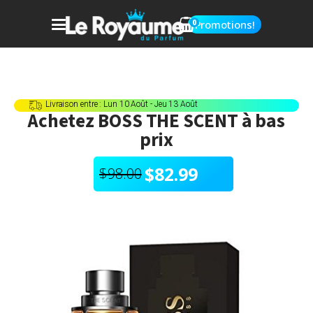
0
Promotions!
Livraison entre : Lun 10 Août - Jeu 13 Août
Achetez
BOSS THE SCENT
à bas
prix
$
82.99
$
98.00
Le
Le
prix
prix
initial
actuel
était :
est :
$98.00.
$82.99.