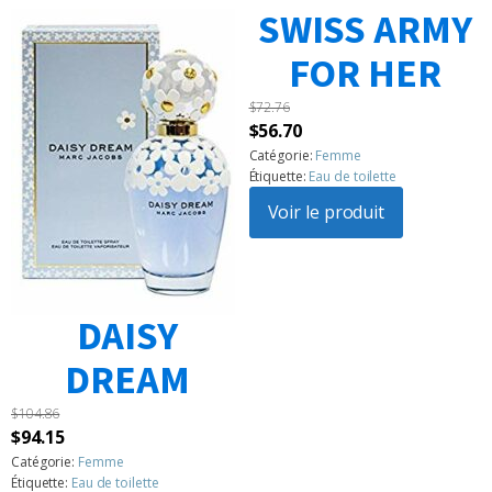
SWISS ARMY
FOR HER
$
72.76
Le
Le
$
56.70
prix
prix
Catégorie:
Femme
Étiquette:
Eau de toilette
initial
actuel
était :
Voir le produit
est :
$72.76.
$56.70.
DAISY
DREAM
$
104.86
Le
Le
$
94.15
prix
prix
Catégorie:
Femme
Étiquette:
Eau de toilette
initial
actuel