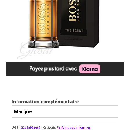
Information complémentaire
Marque
UGS :
0f2c9a93eea6
Catégorie:
Parfums pour Hommes