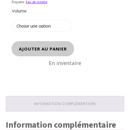
Étiquette:
Eau de toilette
Volume
quantité
AJOUTER AU PANIER
de
BOSS
En inventaire
THE
SCENT
INFORMATION COMPLÉMENTAIRE
Information complémentaire