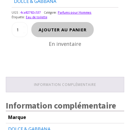
DOLCE & GABBANA
UGS :
4ca82782c537
Catégorie:
Parfums pour Hommes
Étiquette:
Eau de toilette
quantité
AJOUTER AU PANIER
de
DOLCE
En inventaire
&
GABBANA
THE
ONE
INFORMATION COMPLÉMENTAIRE
Information complémentaire
Marque
DOLCE & GABBANA