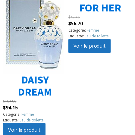
FOR HER
$
72.76
Le
Le
$
56.70
prix
prix
Catégorie:
Femme
Étiquette:
Eau de toilette
initial
actuel
était :
Voir le produit
est :
$72.76.
$56.70.
DAISY
DREAM
$
104.86
Le
Le
$
94.15
prix
prix
Catégorie:
Femme
Étiquette:
Eau de toilette
initial
actuel
était :
Voir le produit
est :