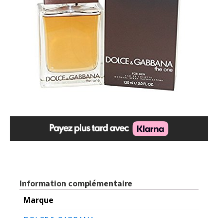
$120.00.
$94.99.
Information complémentaire
Marque