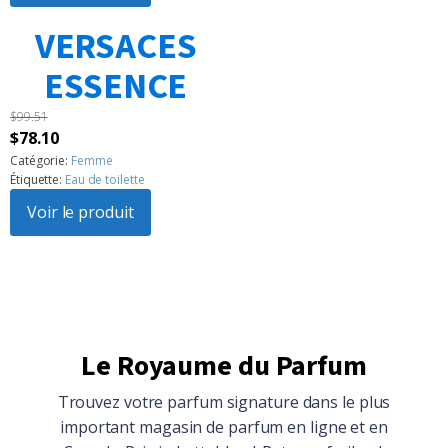
$104.86.
$94.15.
VERSACES
1
2
3
…
183
Suivant »
ESSENCE
$
99.51
Le
Le
$
78.10
prix
prix
Catégorie:
Femme
Étiquette:
Eau de toilette
initial
actuel
était :
Voir le produit
est :
$99.51.
$78.10.
Le Royaume du Parfum
Trouvez votre parfum signature dans le plus
important magasin de parfum en ligne et en