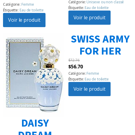
initial
actuel
Noté
6
5.00
Catégorie:
Unisexe ou non classé
prix
prix
Catégorie:
Femme
sur 5
était :
est :
Étiquette:
Eau de toilette
Étiquette:
Eau de toilette
basé sur
initial
actuel
$110.21.
$94.15.
notations
Voir le produit
était :
Voir le produit
est :
client
$142.31.
$99.51.
SWISS ARMY
FOR HER
$
72.76
Le
Le
$
56.70
prix
prix
Catégorie:
Femme
Étiquette:
Eau de toilette
initial
actuel
était :
Voir le produit
est :
$72.76.
$56.70.
DAISY