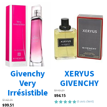
Givenchy
XERYUS
Very
GIVENCHY
Irrésistible
$
110.21
Le
Le
$
94.15
$
142.31
prix
prix
(
6
avis client)
Le
Le
$
99.51