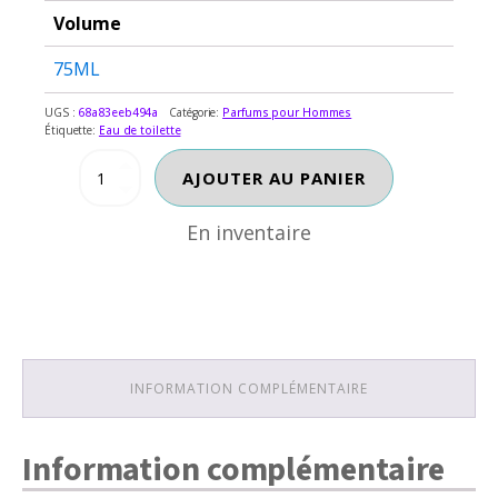
Volume
75ML
UGS :
68a83eeb494a
Catégorie:
Parfums pour Hommes
Étiquette:
Eau de toilette
En inventaire
quantité
AJOUTER AU PANIER
de
SEXUEL
En inventaire
SUGAR
DADDY
INFORMATION COMPLÉMENTAIRE
Information complémentaire