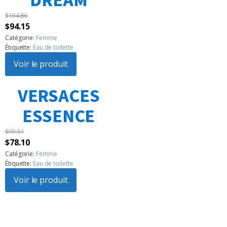
DREAM
$
104.86
Le
Le
$
94.15
prix
prix
Catégorie:
Femme
Étiquette:
Eau de toilette
initial
actuel
était :
Voir le produit
est :
$104.86.
$94.15.
VERSACES
1
2
3
…
183
Suivant »
ESSENCE
$
99.51
Le
Le
$
78.10
prix
prix
Catégorie:
Femme
Étiquette:
Eau de toilette
initial
actuel
était :
Voir le produit
est :
$99.51.
$78.10.