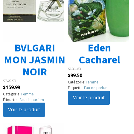
BVLGARI
Eden
MON JASMIN
Cacharel
NOIR
$
131.60
Le
Le
$
99.50
$
249.99
prix
prix
Catégorie:
Femme
Le
Le
$
159.99
Étiquette:
Eau de parfum
initial
actuel
prix
prix
Catégorie:
Femme
était :
Voir le produit
est :
Étiquette:
Eau de parfum
initial
actuel
$131.60.
$99.50.
était :
Voir le produit
est :
$249.99.
$159.99.