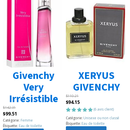
Givenchy
XERYUS
Very
GIVENCHY
Irrésistible
$
110.21
Le
Le
$
94.15
$
142.31
prix
prix
(
6
avis client)
Le
Le
$
99.51
initial
actuel
Noté
6
5.00
Catégorie:
Unisexe ou non classé
prix
prix
Catégorie:
Femme
sur 5
était :
est :
Étiquette:
Eau de toilette
Étiquette:
Eau de toilette
basé sur
initial
actuel