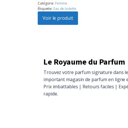
prix
prix
Catégorie:
Femme
Étiquette:
Eau de toilette
initial
actuel
était :
Voir le produit
est :
$104.86.
$94.15.
Le Royaume du Parfum
Trouvez votre parfum signature dans le
important magasin de parfum en ligne 
Prix imbattables | Retours faciles | Exp
rapide.