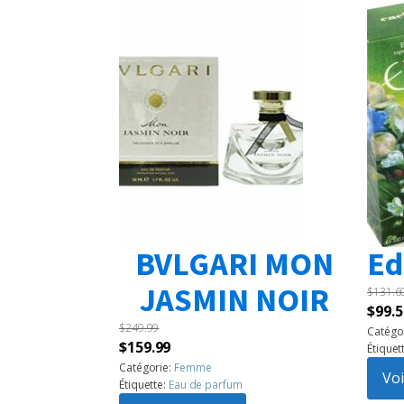
BVLGARI MON
Ed
JASMIN NOIR
$
131.6
Le
$
99.5
$
249.99
prix
Catégo
Le
Le
$
159.99
Étiquet
initia
prix
prix
Catégorie:
Femme
était 
Voi
Étiquette:
Eau de parfum
initial
actuel
$131.