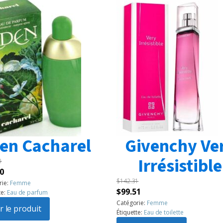
en Cacharel
Givenchy Ve
Irrésistible
0
Le
0
$
142.31
prix
rie:
Femme
Le
Le
$
99.51
te:
Eau de parfum
l
actuel
prix
prix
Catégorie:
Femme
:
r le produit
est :
Étiquette:
Eau de toilette
initial
actuel
60.
$99.50.