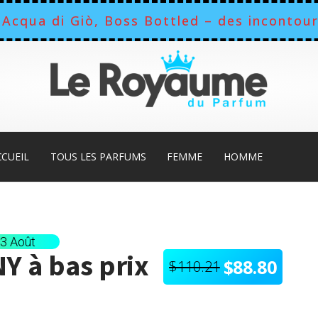
Acqua di Giò, Boss Bottled – des incontour
CCUEIL
TOUS LES PARFUMS
FEMME
HOMME
13 Août
NY
à bas prix
$
88.80
$
110.21
Le
Le
prix
prix