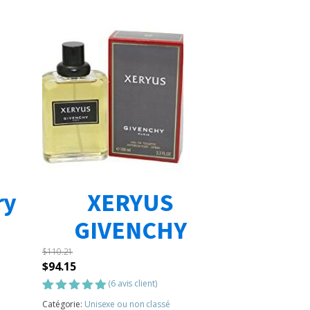
ry
XERYUS
GIVENCHY
$
110.21
Le
Le
$
94.15
prix
prix
(
6
avis client)
initial
actuel
Noté
6
5.00
Catégorie:
Unisexe ou non classé