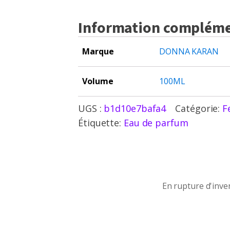
Information compléme
Marque
DONNA KARAN
Volume
100ML
UGS :
b1d10e7bafa4
Catégorie:
F
Étiquette:
Eau de parfum
En rupture d'inventaire
En rupture d'inve