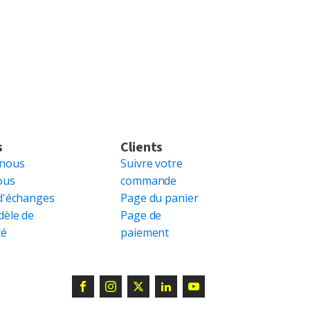
s
Clients
 nous
Suivre votre
ous
commande
d'échanges
Page du panier
dèle de
Page de
té
paiement