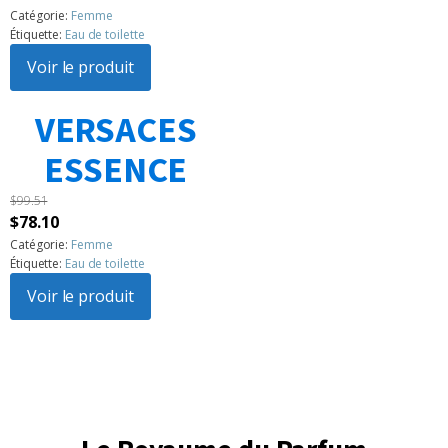
prix
prix
Catégorie:
Femme
Étiquette:
Eau de toilette
initial
actuel
était :
Voir le produit
est :
$104.86.
$94.15.
VERSACES
1
2
3
…
183
Suivant »
ESSENCE
$
99.51
Le
Le
$
78.10
prix
prix
Catégorie:
Femme
Étiquette:
Eau de toilette
initial
actuel
était :
Voir le produit
est :
$99.51.
$78.10.