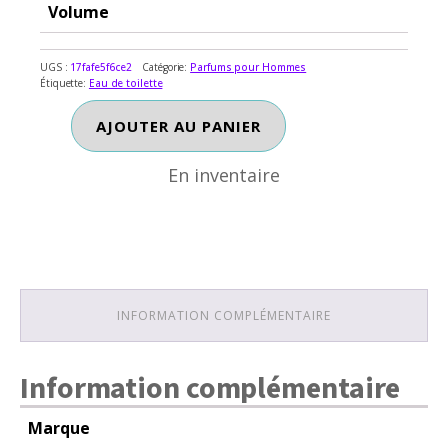
Volume
UGS :
17fafe5f6ce2
Catégorie:
Parfums pour Hommes
Étiquette:
Eau de toilette
En inventaire
quantité
AJOUTER AU PANIER
de
PUMA
En inventaire
INFORMATION COMPLÉMENTAIRE
Information complémentaire
Marque