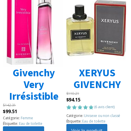
Givenchy
XERYUS
Very
GIVENCHY
Irrésistible
$
110.21
Le
Le
$
94.15
$
142.31
prix
prix
(
6
avis client)
Le
Le
$
99.51
initial
actuel
Noté
6
5.00
Catégorie:
Unisexe ou non classé
prix
prix
Catégorie:
Femme
sur 5
était :
est :
Étiquette:
Eau de toilette
Étiquette:
Eau de toilette
basé sur
initial
actuel
$110.21.
$94.15.
notations
Voir le produit