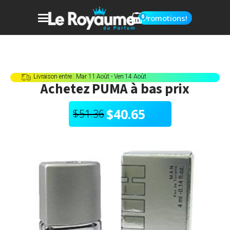
0
Promotions!
Livraison entre : Mar 11 Août - Ven 14 Août
Achetez
PUMA
à bas prix
$
40.65
$
51.36
Le
Le
prix
prix
initial
actuel
était :
est :
$51.36.
$40.65.