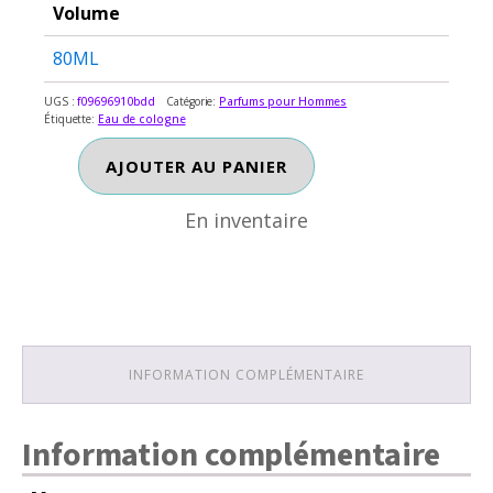
Volume
80ML
UGS :
f09696910bdd
Catégorie:
Parfums pour Hommes
Étiquette:
Eau de cologne
En inventaire
quantité
AJOUTER AU PANIER
de
PIERRE
En inventaire
CARDIN
INFORMATION COMPLÉMENTAIRE
Information complémentaire