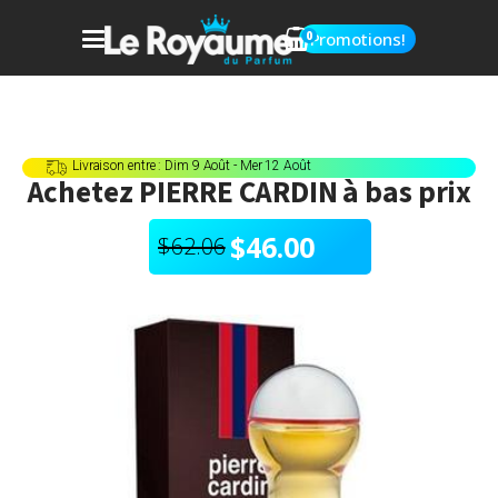
0
Promotions!
Livraison entre : Dim 9 Août - Mer 12 Août
Achetez
PIERRE CARDIN
à bas prix
$
46.00
$
62.06
Le
Le
prix
prix
initial
actuel
était :
est :
$62.06.
$46.00.