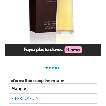
2
Noté
4.50
sur
5 basé
sur
Information complémentaire
notations
client
Marque
PIERRE CARDIN