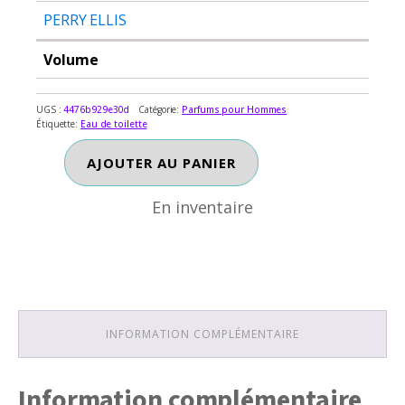
PERRY ELLIS
Volume
UGS :
4476b929e30d
Catégorie:
Parfums pour Hommes
Étiquette:
Eau de toilette
En inventaire
quantité
AJOUTER AU PANIER
de
PE
En inventaire
PORTFOLIO
ELITE
HOMME
INFORMATION COMPLÉMENTAIRE
Information complémentaire