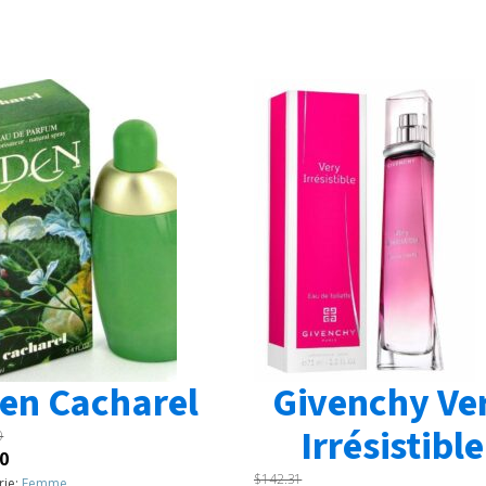
en Cacharel
Givenchy Ve
Irrésistible
0
Le
0
$
142.31
prix
rie:
Femme