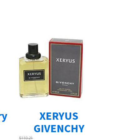
ry
XERYUS
GIVENCHY
$
110.21