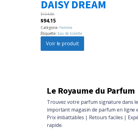
DAISY DREAM
$
104.86
Le
Le
$
94.15
prix
prix
Catégorie:
Femme
Étiquette:
Eau de toilette
initial
actuel
était :
Voir le produit
est :
$104.86.
$94.15.
Le Royaume du Parfum
Trouvez votre parfum signature dans le
important magasin de parfum en ligne 
Prix imbattables | Retours faciles | Exp
rapide.