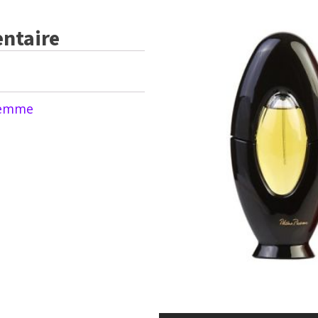
prix :
ntaire
$94.99
à
$119.99
emme
x
uel