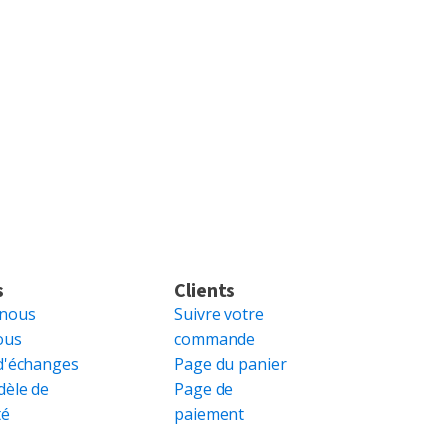
s
Clients
 nous
Suivre votre
ous
commande
d'échanges
Page du panier
dèle de
Page de
té
paiement