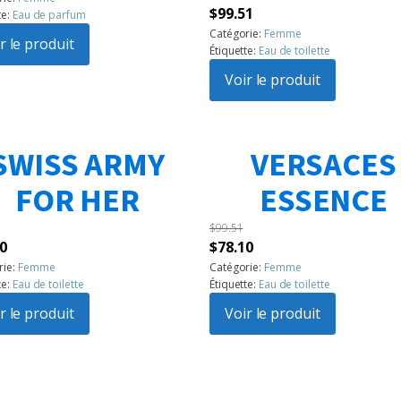
Le
Le
$
99.51
te:
Eau de parfum
l
actuel
prix
prix
Catégorie:
Femme
:
r le produit
est :
Étiquette:
Eau de toilette
initial
actuel
60.
$99.50.
était :
Voir le produit
est :
$142.31.
$99.51.
SWISS ARMY
VERSACES
FOR HER
ESSENCE
$
99.51
Le
Le
Le
0
$
78.10
prix
prix
prix
rie:
Femme
Catégorie:
Femme
te:
Eau de toilette
Étiquette:
Eau de toilette
l
actuel
initial
actuel
:
r le produit
est :
était :
Voir le produit
est :
6.
$56.70.
$99.51.
$78.10.