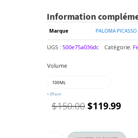
Information compléme
Marque
PALOMA PICASSO
UGS :
500e75a036dc
Catégorie:
F
Volume
Effacer
Le
Le
$
150.00
$
119.99
prix
pri
En inventaire
initial
act
quantité