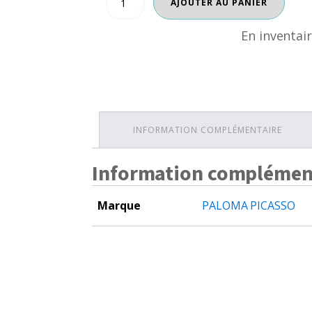
AJOUTER AU PANIER
de
était :
est 
PALOMA
En inventai
PICASSO
$150.00.
$11
INFORMATION COMPLÉMENTAIRE
Information complémen
Marque
PALOMA PICASSO