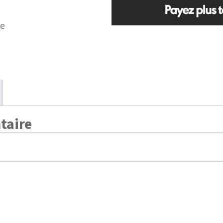
:
re
9.99.
taire