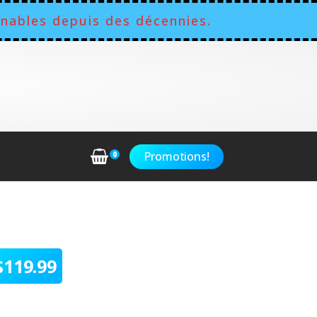
nables depuis des décennies.
Promotions!
0
$
119.99