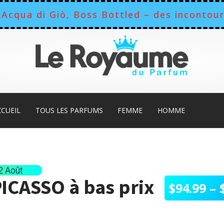
Acqua di Giò, Boss Bottled – des incontour
CCUEIL
TOUS LES PARFUMS
FEMME
HOMME
12 Août
PICASSO
à bas prix
$
94.99
–
Plage
de