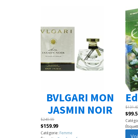
BVLGARI MON
Ed
JASMIN NOIR
$
131.6
Le
$
99.5
$
249.99
prix
Catégo
Le
Le
$
159.99
Étiquet
initia
prix
prix
Catégorie:
Femme
était 
Voi