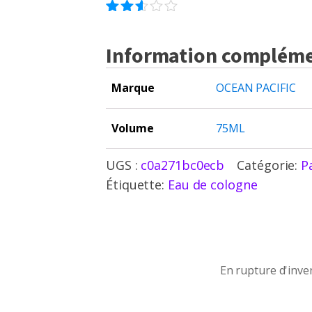
2
Noté
2.50
Information compléme
sur
5
basé
sur
Marque
OCEAN PACIFIC
notations
client
Volume
75ML
UGS :
c0a271bc0ecb
Catégorie:
P
Étiquette:
Eau de cologne
En rupture d'inventaire
En rupture d'inve