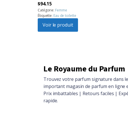
Le
Le
$
94.15
prix
prix
Catégorie:
Femme
Étiquette:
Eau de toilette
initial
actuel
était :
Voir le produit
est :
$104.86.
$94.15.
Le Royaume du Parfum
Trouvez votre parfum signature dans le
important magasin de parfum en ligne 
Prix imbattables | Retours faciles | Exp
rapide.