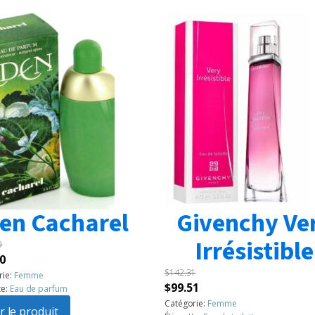
en Cacharel
Givenchy Ve
Irrésistible
0
Le
0
$
142.31
prix
rie:
Femme
Le
Le
$
99.51
te:
Eau de parfum
l
actuel
prix
prix
Catégorie:
Femme
:
r le produit
est :