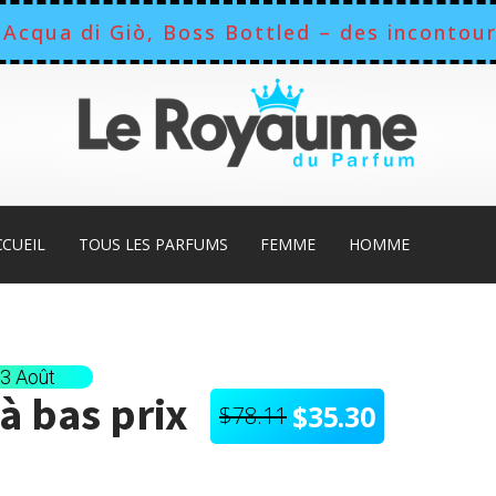
Acqua di Giò, Boss Bottled – des incontour
CCUEIL
TOUS LES PARFUMS
FEMME
HOMME
13 Août
à bas prix
$
35.30
$
78.11
Le
Le
prix
prix