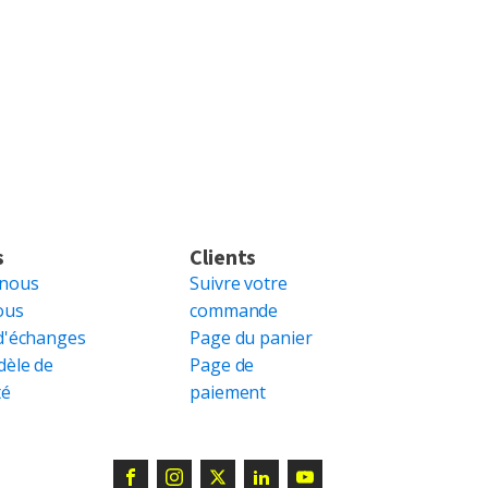
s
Clients
 nous
Suivre votre
ous
commande
d'échanges
Page du panier
dèle de
Page de
té
paiement