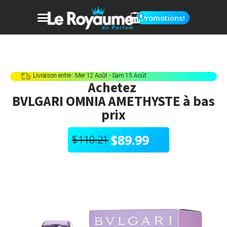
0
Promotions!
Livraison entre : Mer 12 Août - Sam 15 Août
Achetez
BVLGARI OMNIA AMETHYSTE
à bas
prix
$
89.99
$
110.21
Le
Le
prix
prix
initial
actuel
était :
est :