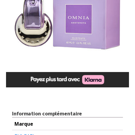
$110.21.
$89.99.
Information complémentaire
Marque