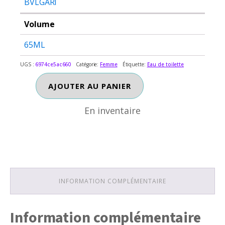
BVLGARI
Volume
65ML
UGS :
6974ce5ac660
Catégorie:
Femme
Étiquette:
Eau de toilette
En inventaire
quantité
AJOUTER AU PANIER
de
BVLGARI
En inventaire
OMNIA
AMETHYSTE
INFORMATION COMPLÉMENTAIRE
Information complémentaire