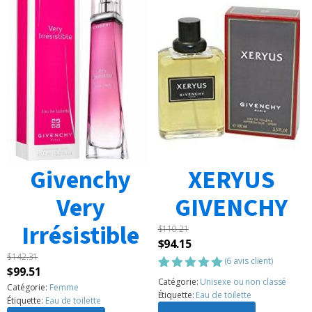
Givenchy
XERYUS
Very
GIVENCHY
Irrésistible
$
110.21
Le
Le
$
94.15
$
142.31
prix
prix
(
6
avis client)
Le
Le
$
99.51
initial
actuel
Noté
6
5.00
Catégorie:
Unisexe ou non classé
prix
prix
Catégorie:
Femme
sur 5
était :
est :
Étiquette:
Eau de toilette
Étiquette:
Eau de toilette
basé sur
initial
actuel
notations