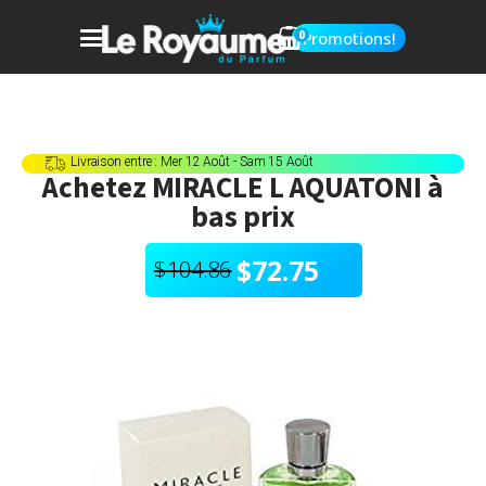
0
Promotions!
Livraison entre : Mer 12 Août - Sam 15 Août
Achetez
MIRACLE L AQUATONI
à
bas prix
$
72.75
$
104.86
Le
Le
prix
prix
initial
actuel
était :
est :
$104.86.
$72.75.