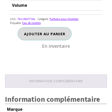
Volume
UGS :
7bccfde7714a
Catégorie:
Parfums pour Hommes
Étiquette:
Eau de toilette
En inventaire
quantité
AJOUTER AU PANIER
de
MIRACLE
En inventaire
L
AQUATONI
INFORMATION COMPLÉMENTAIRE
Information complémentaire
Marque