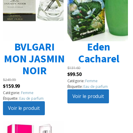
BVLGARI
Eden
MON JASMIN
Cacharel
NOIR
$
131.60
Le
Le
$
99.50
$
249.99
prix
prix
Catégorie:
Femme
Le
Le
$
159.99
Étiquette:
Eau de parfum
initial
actuel
prix
prix
Catégorie:
Femme
était :
Voir le produit
est :
Étiquette:
Eau de parfum
initial
actuel
$131.60.
$99.50.
était :
Voir le produit
est :
$249.99.
$159.99.