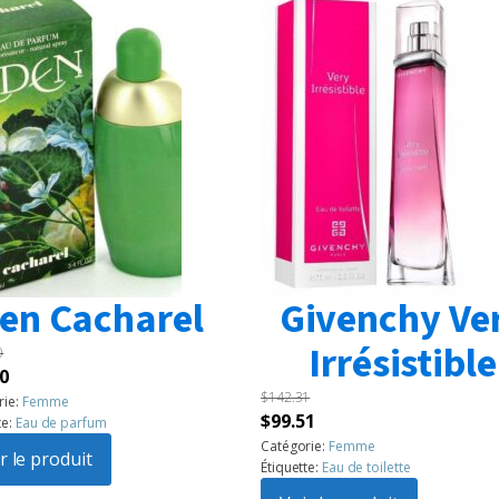
en Cacharel
Givenchy Ve
Irrésistible
0
Le
0
$
142.31
prix
rie:
Femme
Le
Le
$
99.51
te:
Eau de parfum
l
actuel
prix
prix
Catégorie:
Femme
:
r le produit
est :
Étiquette:
Eau de toilette
initial
actuel
60.
$99.50.