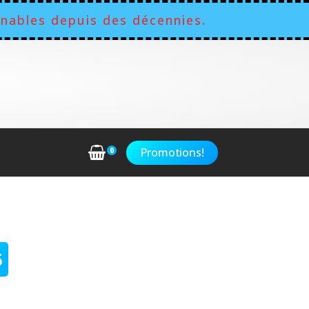
nables depuis des décennies.
Promotions!
0
5