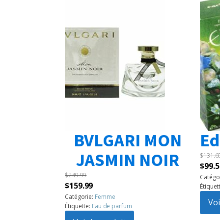
BVLGARI MON
Ed
JASMIN NOIR
$
131.6
Le
$
99.5
$
249.99
prix
Catégo
Le
Le
$
159.99
Étiquet
initia
prix
prix
Catégorie:
Femme
était 
Voi
Étiquette:
Eau de parfum
initial
actuel
$131.