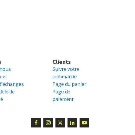
s
Clients
 nous
Suivre votre
ous
commande
d'échanges
Page du panier
dèle de
Page de
té
paiement