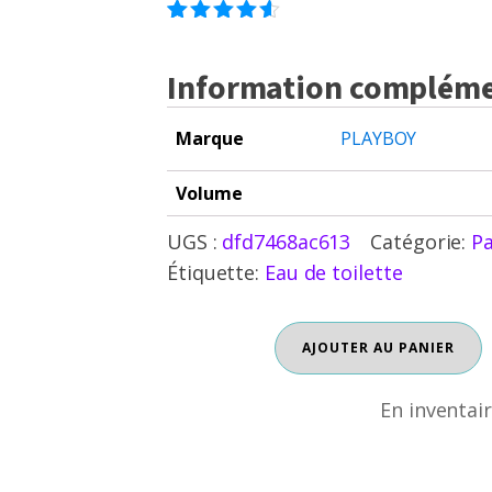
2
Noté
4.50
sur 5
Information compléme
basé
sur
notations
Marque
client
PLAYBOY
Volume
UGS :
dfd7468ac613
Catégorie:
P
Étiquette:
Eau de toilette
quantité
AJOUTER AU PANIER
En inventaire
de
PLAYBOY
MIAMI
En inventai