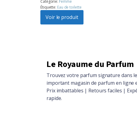
prix
prix
Catégorie:
Femme
Étiquette:
Eau de toilette
initial
actuel
était :
Voir le produit
est :
$104.86.
$94.15.
Le Royaume du Parfum
Trouvez votre parfum signature dans le
important magasin de parfum en ligne 
Prix imbattables | Retours faciles | Exp
rapide.