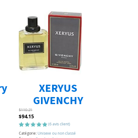
ry
XERYUS
GIVENCHY
$
110.21
Le
Le
$
94.15
prix
prix
(
6
avis client)
initial
actuel
Noté
6
5.00
Catégorie:
Unisexe ou non classé
sur 5