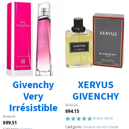
Givenchy
XERYUS
Very
GIVENCHY
Irrésistible
$
110.21
Le
Le
$
94.15
$
142.31
prix
prix
(
6
avis client)
Le
Le
$
99.51
initial
actuel
Noté
6
5.00
Catégorie:
Unisexe ou non classé