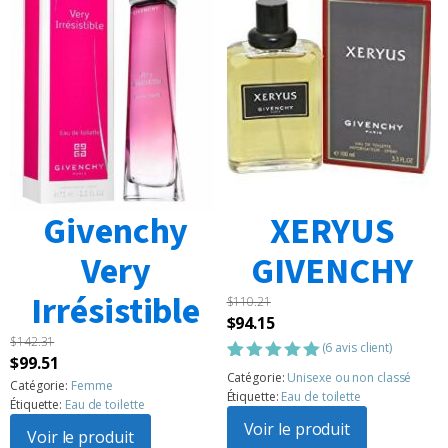
Givenchy
XERYUS
Very
GIVENCHY
Irrésistible
$
110.21
Le
Le
$
94.15
$
142.31
prix
prix
(
6
avis client)
Le
Le
$
99.51
initial
actuel
Noté
6
5.00
Catégorie:
Unisexe ou non classé
prix
prix
Catégorie:
Femme
sur 5
était :
est :
Étiquette:
Eau de toilette
Étiquette:
Eau de toilette
basé sur
initial
actuel
$110.21.
$94.15.
notations
Voir le produit
était :
Voir le produit
est :
client