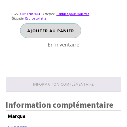
UGS :
c4851e8e2644
Catégorie:
Parfums pour Hommes
Étiquette:
Eau de toilette
En inventaire
quantité
AJOUTER AU PANIER
de
LIVE
En inventaire
LACOAST
INFORMATION COMPLÉMENTAIRE
Information complémentaire
Marque