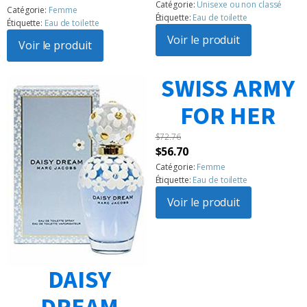
initial
actuel
Noté
6
5.00
Catégorie:
Unisexe ou non classé
prix
prix
Catégorie:
Femme
sur 5
était :
est :
Étiquette:
Eau de toilette
Étiquette:
Eau de toilette
basé sur
initial
actuel
$110.21.
$94.15.
notations
Voir le produit
était :
Voir le produit
est :
client
$142.31.
$99.51.
SWISS ARMY
FOR HER
$
72.76
Le
Le
$
56.70
prix
prix
Catégorie:
Femme
Étiquette:
Eau de toilette
initial
actuel
était :
Voir le produit
est :
$72.76.
$56.70.
DAISY