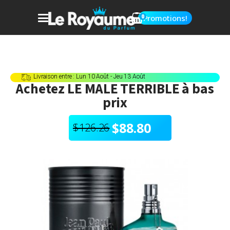
0
Promotions!
Livraison entre : Lun 10 Août - Jeu 13 Août
Achetez
LE MALE TERRIBLE
à bas
prix
$
88.80
$
126.26
Le
Le
prix
prix
initial
actuel
était :
est :
$126.26.
$88.80.