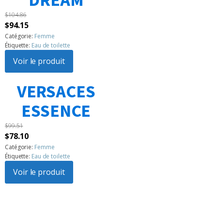
DREAM
$
104.86
Le
Le
$
94.15
prix
prix
Catégorie:
Femme
Étiquette:
Eau de toilette
initial
actuel
était :
Voir le produit
est :
$104.86.
$94.15.
VERSACES
1
2
3
…
183
Suivant »
ESSENCE
$
99.51
Le
Le
$
78.10
prix
prix
Catégorie:
Femme
Étiquette:
Eau de toilette
initial
actuel
était :
Voir le produit
est :
$99.51.
$78.10.