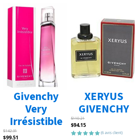
Givenchy
XERYUS
Very
GIVENCHY
Irrésistible
$
110.21
Le
Le
$
94.15
$
142.31
prix
prix
(
6
avis client)
Le
Le
$
99.51