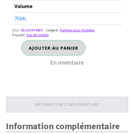
Volume
75ML
UGS :
82c2559140b9
Catégorie:
Parfums pour Hommes
Étiquette:
Eau de toilette
En inventaire
quantité
AJOUTER AU PANIER
de
LE
En inventaire
MALE
TERRIBLE
INFORMATION COMPLÉMENTAIRE
Information complémentaire