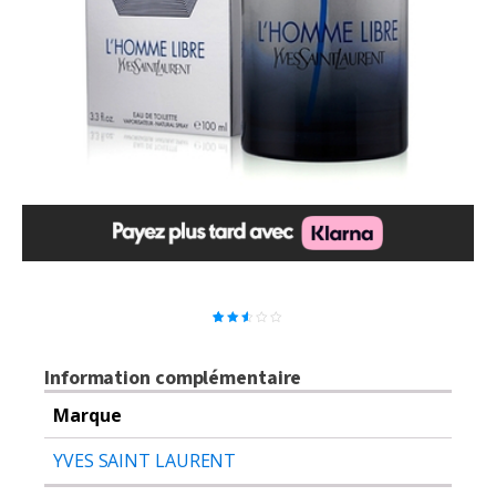
2
Noté
2.50
sur
5
Information complémentaire
basé
sur
notations
Marque
client
YVES SAINT LAURENT