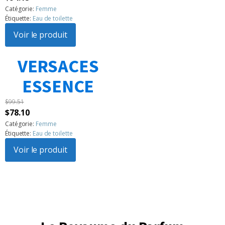
prix
prix
Catégorie:
Femme
Étiquette:
Eau de toilette
initial
actuel
était :
Voir le produit
est :
$104.86.
$94.15.
VERSACES
1
2
3
…
183
Suivant »
ESSENCE
$
99.51
Le
Le
$
78.10
prix
prix
Catégorie:
Femme
Étiquette:
Eau de toilette
initial
actuel
était :
Voir le produit
est :
$99.51.
$78.10.