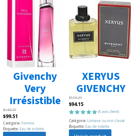
Givenchy
XERYUS
Very
GIVENCHY
Irrésistible
$
110.21
Le
Le
$
94.15
$
142.31
prix
prix
(
6
avis client)
Le
Le
$
99.51
initial
actuel
Noté
6
5.00
Catégorie:
Unisexe ou non classé
prix
prix
Catégorie:
Femme
sur 5
était :
est :
Étiquette:
Eau de toilette
Étiquette:
Eau de toilette
basé sur
initial
actuel
$110.21.
$94.15.
notations