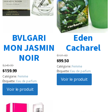
BVLGARI
Eden
MON JASMIN
Cacharel
NOIR
$
131.60
Le
Le
$
99.50
$
249.99
prix
prix
Catégorie:
Femme
Le
Le
$
159.99
Étiquette:
Eau de parfum
initial
actuel
prix
prix
Catégorie:
Femme
était :
Voir le produit
est :
Étiquette:
Eau de parfum
initial
actuel
$131.60.
$99.50.
était :
Voir le produit
est :
$249.99.
$159.99.