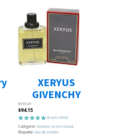
ry
XERYUS
GIVENCHY
$
110.21
Le
Le
$
94.15
prix
prix
(
6
avis client)
initial
actuel
Noté
6
5.00
Catégorie:
Unisexe ou non classé
sur 5
était :
est :
Étiquette:
Eau de toilette