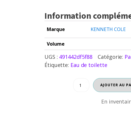
Information compléme
Marque
KENNETH COLE
Volume
UGS :
491442df5f88
Catégorie:
Pa
Étiquette:
Eau de toilette
quantité
AJOUTER AU P
En inventaire
de
KENNETH
COLE
En inventai
SIGNATURE