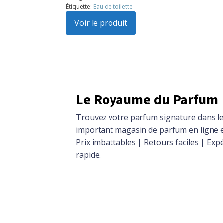
Étiquette:
Eau de toilette
initial
actuel
était :
Voir le produit
est :
$104.86.
$94.15.
Le Royaume du Parfum
Trouvez votre parfum signature dans le
important magasin de parfum en ligne 
Prix imbattables | Retours faciles | Exp
rapide.