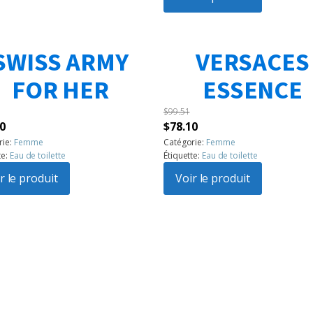
$142.31.
$99.51.
SWISS ARMY
VERSACES
FOR HER
ESSENCE
$
99.51
Le
Le
Le
0
$
78.10
prix
prix
prix
rie:
Femme
Catégorie:
Femme
te:
Eau de toilette
Étiquette:
Eau de toilette
l
actuel
initial
actuel
:
r le produit
est :
était :
Voir le produit
est :
6.
$56.70.
$99.51.
$78.10.