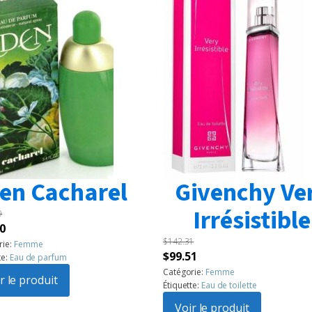
en Cacharel
Givenchy Ve
Irrésistible
0
Le
0
$
142.31
prix
rie:
Femme
Le
Le
$
99.51
te:
Eau de parfum
l
actuel
prix
prix
Catégorie:
Femme
:
r le produit
est :
Étiquette:
Eau de toilette
initial
actuel
60.
$99.50.
était :
Voir le produit
est :