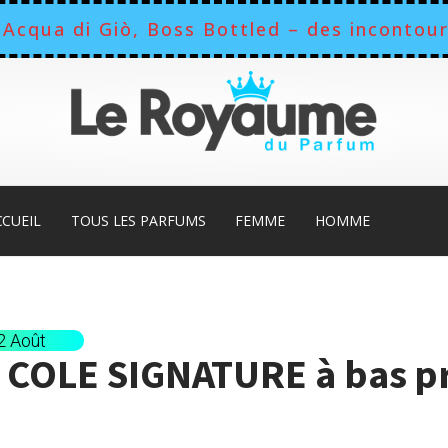
Acqua di Giò, Boss Bottled – des incontour
CCUEIL
TOUS LES PARFUMS
FEMME
HOMME
12 Août
 COLE SIGNATURE
à bas p