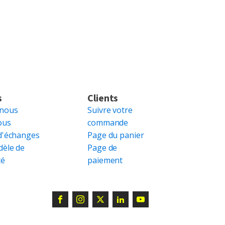
s
Clients
 nous
Suivre votre
ous
commande
d'échanges
Page du panier
dèle de
Page de
té
paiement