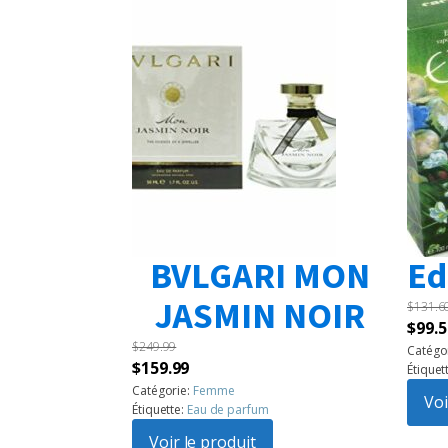
BVLGARI MON
Ed
JASMIN NOIR
$
131.6
Le
$
99.5
$
249.99
prix
Catégo
Le
Le
$
159.99
Étiquet
initia
prix
prix
Catégorie:
Femme
était 
Voi
Étiquette:
Eau de parfum
initial
actuel
$131.
était :
Voir le produit
est :