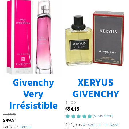
Givenchy
XERYUS
Very
GIVENCHY
Irrésistible
$
110.21
Le
Le
$
94.15
$
142.31
prix
prix
(
6
avis client)
Le
Le
$
99.51
initial
actuel
Noté
6
5.00
Catégorie:
Unisexe ou non classé
prix
prix
Catégorie:
Femme
sur 5