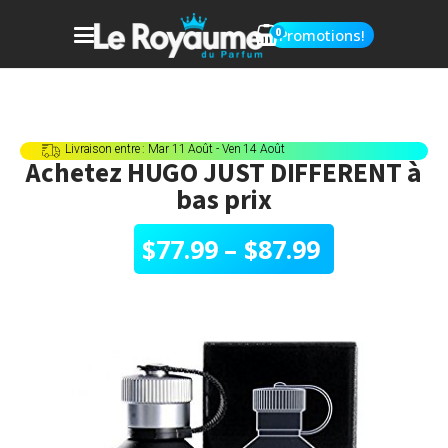
0
Promotions!
Livraison entre : Mar 11 Août - Ven 14 Août
Achetez
HUGO JUST DIFFERENT
à
bas prix
$
77.99
–
$
87.99
Plage
de
prix :
$77.99
à