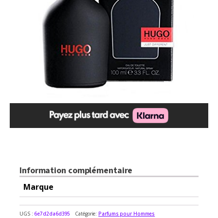
$87.99
Information complémentaire
Marque
UGS :
6e7d2da6d395
Catégorie:
Parfums pour Hommes