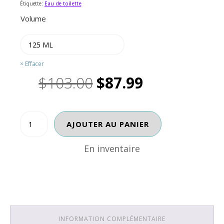
Étiquette:
Eau de toilette
Volume
Effacer
Le
Le
$
103.00
$
87.99
prix
prix
En inventaire
quantité
AJOUTER AU PANIER
initial
actuel
de
HUGO
En inventaire
était :
est :
JUST
DIFFERENT
$103.00.
$87.99.
INFORMATION COMPLÉMENTAIRE