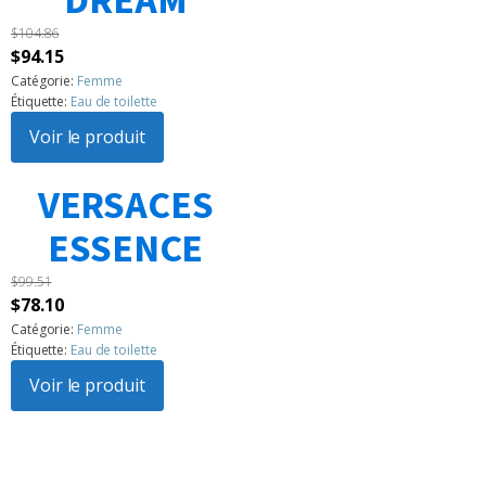
DREAM
$
104.86
Le
Le
$
94.15
prix
prix
Catégorie:
Femme
Étiquette:
Eau de toilette
initial
actuel
était :
Voir le produit
est :
$104.86.
$94.15.
VERSACES
1
2
3
…
183
Suivant »
ESSENCE
$
99.51
Le
Le
$
78.10
prix
prix
Catégorie:
Femme
Étiquette:
Eau de toilette
initial
actuel
était :
Voir le produit
est :
$99.51.
$78.10.