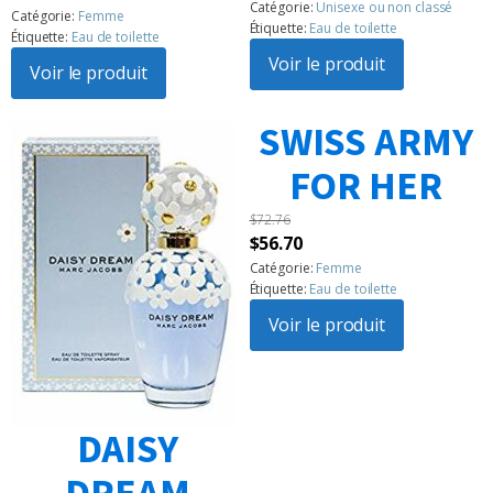
initial
actuel
Noté
6
5.00
Catégorie:
Unisexe ou non classé
prix
prix
Catégorie:
Femme
sur 5
était :
est :
Étiquette:
Eau de toilette
Étiquette:
Eau de toilette
basé sur
initial
actuel
$110.21.
$94.15.
notations
Voir le produit
était :
Voir le produit
est :
client
$142.31.
$99.51.
SWISS ARMY
FOR HER
$
72.76
Le
Le
$
56.70
prix
prix
Catégorie:
Femme
Étiquette:
Eau de toilette
initial
actuel
était :
Voir le produit
est :
$72.76.
$56.70.
DAISY