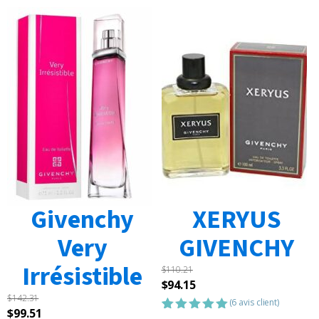
Givenchy
XERYUS
Very
GIVENCHY
Irrésistible
$
110.21
Le
Le
$
94.15
$
142.31
prix
prix
(
6
avis client)
Le
Le
$
99.51