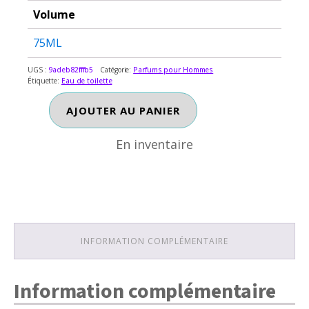
Volume
75ML
UGS :
9adeb82fffb5
Catégorie:
Parfums pour Hommes
Étiquette:
Eau de toilette
En inventaire
quantité
AJOUTER AU PANIER
de
JOHN
En inventaire
VARVATOS
ARTISAN
INFORMATION COMPLÉMENTAIRE
Information complémentaire