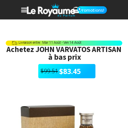
0
Promotions!
Livraison entre : Mar 11 Août - Ven 14 Août
Achetez
JOHN VARVATOS ARTISAN
à bas prix
$
83.45
$
99.51
Le
Le
prix
prix
initial
actuel
était :
est :
$99.51.
$83.45.