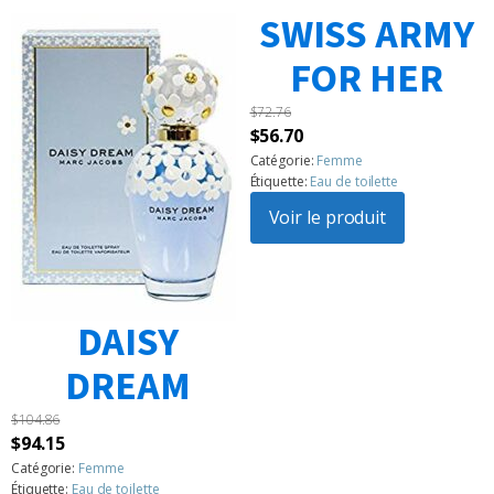
SWISS ARMY
FOR HER
$
72.76
Le
Le
$
56.70
prix
prix
Catégorie:
Femme
Étiquette:
Eau de toilette
initial
actuel
était :
Voir le produit
est :
$72.76.
$56.70.
DAISY
DREAM
$
104.86
Le
Le
$
94.15
prix
prix
Catégorie:
Femme
Étiquette:
Eau de toilette