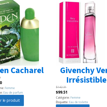
en Cacharel
Givenchy Ve
Irrésistible
0
Le
0
$
142.31
prix
rie:
Femme
Le
Le
$
99.51
te:
Eau de parfum
l
actuel
prix
prix
Catégorie:
Femme
:
r le produit
est :
Étiquette:
Eau de toilette
initial
actuel
60.
$99.50.