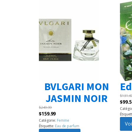
BVLGARI MON
Ed
JASMIN NOIR
$
131.6
Le
$
99.5
$
249.99
prix
Catégo
Le
Le
$
159.99
Étiquet
initia
prix
prix
Catégorie:
Femme
était 
Voi
Étiquette:
Eau de parfum
initial
actuel
$131.