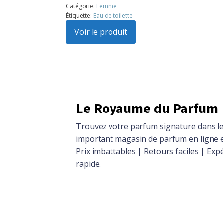
prix
prix
Catégorie:
Femme
Étiquette:
Eau de toilette
initial
actuel
était :
Voir le produit
est :
$104.86.
$94.15.
Le Royaume du Parfum
Trouvez votre parfum signature dans le
important magasin de parfum en ligne 
Prix imbattables | Retours faciles | Exp
rapide.