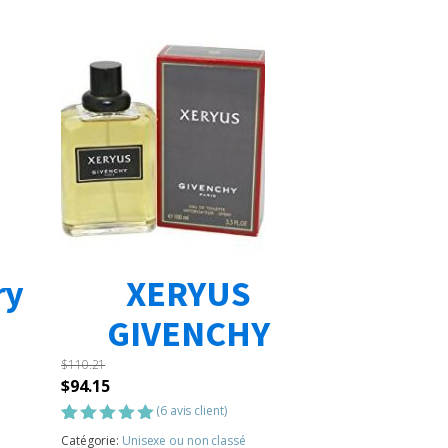
ry
XERYUS
GIVENCHY
$
110.21
Le
Le
$
94.15
prix
prix
(
6
avis client)
initial
actuel
Noté
6
5.00
Catégorie:
Unisexe ou non classé