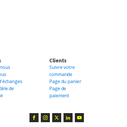
s
Clients
 nous
Suivre votre
ous
commande
d'échanges
Page du panier
dèle de
Page de
té
paiement