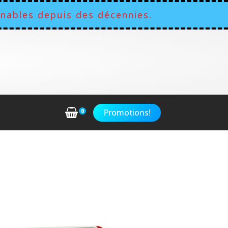
nables depuis des décennies.
rs en mouvement.
Promotions!
0