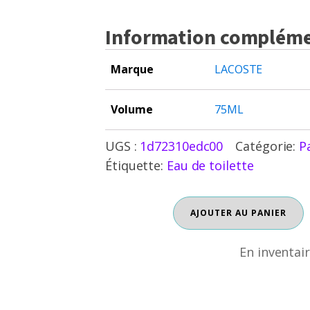
Information compléme
Marque
LACOSTE
Volume
75ML
UGS :
1d72310edc00
Catégorie:
P
Étiquette:
Eau de toilette
quantité
AJOUTER AU PANIER
En inventaire
de
HOT
PLAY
En inventai