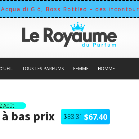
Acqua di Giò, Boss Bottled – des incontour
les parfums
parfait pour les hommes toujou
CCUEIL
TOUS LES PARFUMS
FEMME
HOMME
12 Août
à bas prix
$
67.40
$
88.81
Le
Le
prix
prix