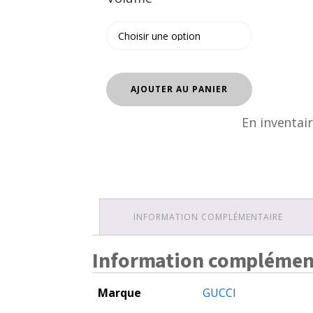
quantité
AJOUTER AU PANIER
de
GUCCI
En inventai
GUILTY
BLACK
POUR
HOMME
INFORMATION COMPLÉMENTAIRE
Information complémen
Marque
GUCCI