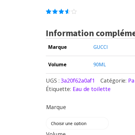
2
Noté
3.50
Information compléme
sur 5
basé
sur
notations
Marque
GUCCI
client
Volume
90ML
UGS :
3a20f62a0af1
Catégorie:
Pa
Étiquette:
Eau de toilette
Marque
Volume