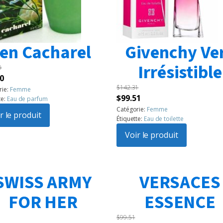
en Cacharel
Givenchy Ve
Irrésistible
0
Le
0
$
142.31
prix
rie:
Femme
Le
Le
$
99.51
te:
Eau de parfum
l
actuel
prix
prix
Catégorie:
Femme
:
r le produit
est :
Étiquette:
Eau de toilette
initial
actuel
60.
$99.50.
était :
Voir le produit
est :
$142.31.
$99.51.
SWISS ARMY
VERSACES
FOR HER
ESSENCE
$
99.51