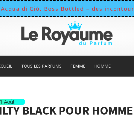
Acqua di Giò, Boss Bottled – des incontour
CCUEIL
TOUS LES PARFUMS
FEMME
HOMME
11 Août
ILTY BLACK POUR HOMME