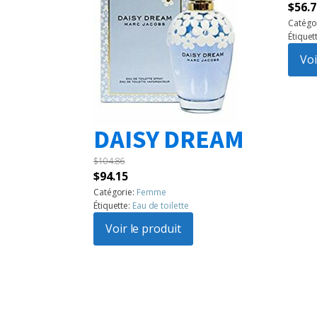
Le
$
56.7
prix
Catégo
Étiquet
initia
était 
Voi
$72.7
DAISY DREAM
$
104.86
Le
Le
$
94.15
prix
prix
Catégorie:
Femme
Étiquette:
Eau de toilette
initial
actuel
était :
Voir le produit
est :
$104.86.
$94.15.