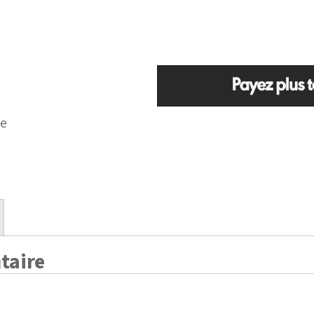
re
taire