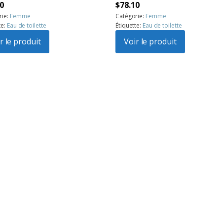
Le
Le
Le
0
$
78.10
prix
prix
prix
rie:
Femme
Catégorie:
Femme
te:
Eau de toilette
Étiquette:
Eau de toilette
l
actuel
initial
actuel
:
r le produit
est :
était :
Voir le produit
est :
6.
$56.70.
$99.51.
$78.10.