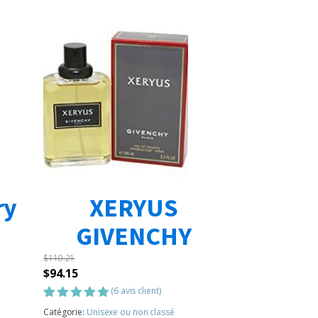
ry
XERYUS
GIVENCHY
$
110.21
Le
Le
$
94.15
prix
prix
(
6
avis client)
initial
actuel
Noté
6
5.00
Catégorie:
Unisexe ou non classé