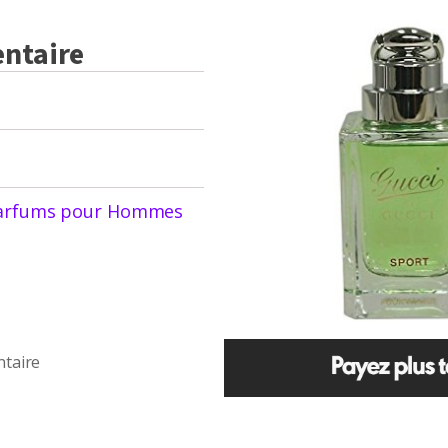
i
ntaire
é
e
arfums pour Hommes
ntaire