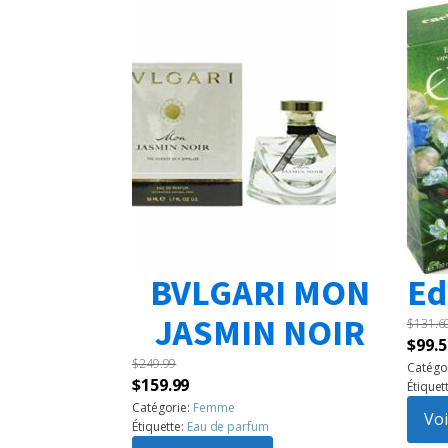
BVLGARI MON
Ed
JASMIN NOIR
$
131.6
Le
$
99.5
$
249.99
prix
Catégo
Le
Le
$
159.99
Étiquet
initia
prix
prix
Catégorie:
Femme
était 
Voi
Étiquette:
Eau de parfum
initial
actuel
$131.