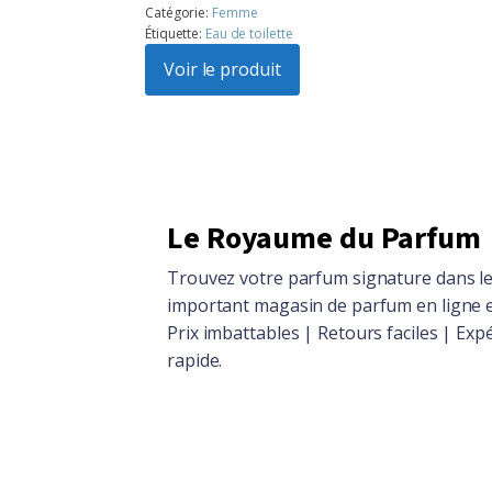
prix
prix
Catégorie:
Femme
Étiquette:
Eau de toilette
initial
actuel
était :
Voir le produit
est :
$104.86.
$94.15.
Le Royaume du Parfum
Trouvez votre parfum signature dans le
important magasin de parfum en ligne 
Prix imbattables | Retours faciles | Exp
rapide.