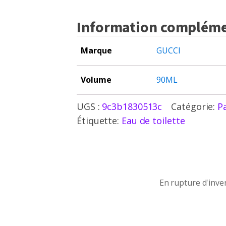
Information compléme
Marque
GUCCI
Volume
90ML
UGS :
9c3b1830513c
Catégorie:
P
Étiquette:
Eau de toilette
En rupture d'inventaire
En rupture d'inve