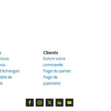
s
Clients
 nous
Suivre votre
ous
commande
d'échanges
Page du panier
dèle de
Page de
té
paiement