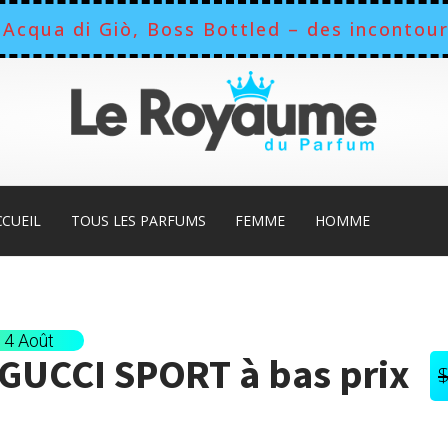
Acqua di Giò, Boss Bottled – des incontour
CCUEIL
TOUS LES PARFUMS
FEMME
HOMME
 14 Août
 GUCCI SPORT
à bas prix