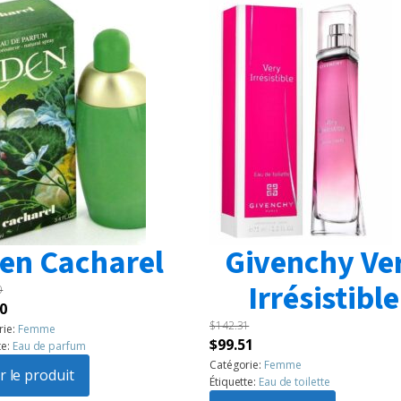
en Cacharel
Givenchy Ve
Irrésistible
0
Le
0
$
142.31
prix
rie:
Femme
Le
Le
$
99.51
te:
Eau de parfum
l
actuel
prix
prix
Catégorie:
Femme
:
r le produit
est :
Étiquette:
Eau de toilette
initial
actuel
60.
$99.50.