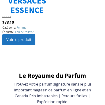
VERSACES
ESSENCE
$
99.51
Le
Le
$
78.10
prix
prix
Catégorie:
Femme
Étiquette:
Eau de toilette
initial
actuel
était :
Voir le produit
est :
$99.51.
$78.10.
Le Royaume du Parfum
Trouvez votre parfum signature dans le plus
important magasin de parfum en ligne et en
Canada. Prix imbattables | Retours faciles |
Expédition rapide.