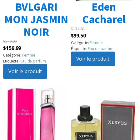
BVLGARI
Eden
MON JASMIN
Cacharel
NOIR
$
131.60
Le
Le
$
99.50
$
249.99
prix
prix
Catégorie:
Femme
Le
Le
$
159.99
Étiquette:
Eau de parfum
initial
actuel
prix
prix
Catégorie:
Femme
était :
Voir le produit
est :
Étiquette:
Eau de parfum
initial
actuel
$131.60.
$99.50.
était :
Voir le produit
est :
$249.99.
$159.99.