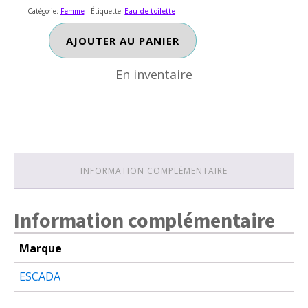
Catégorie:
Femme
Étiquette:
Eau de toilette
En inventaire
quantité
AJOUTER AU PANIER
de
ESCADA
En inventaire
FIESTA
CARIOCA
INFORMATION COMPLÉMENTAIRE
Information complémentaire
Marque
ESCADA