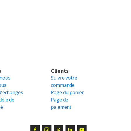
s
Clients
 nous
Suivre votre
ous
commande
d'échanges
Page du panier
dèle de
Page de
té
paiement