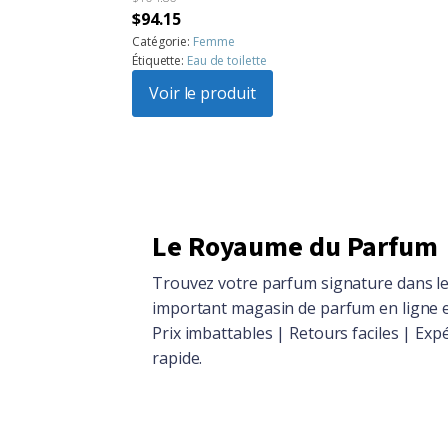
Le
Le
$
94.15
prix
prix
Catégorie:
Femme
Étiquette:
Eau de toilette
initial
actuel
était :
Voir le produit
est :
$104.86.
$94.15.
Le Royaume du Parfum
Trouvez votre parfum signature dans le
important magasin de parfum en ligne 
Prix imbattables | Retours faciles | Exp
rapide.