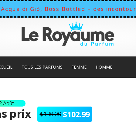
Acqua di Giò, Boss Bottled – des incontour
CCUEIL
TOUS LES PARFUMS
FEMME
HOMME
12 Août
s prix
$
102.99
$
138.00
Le
Le
prix
prix