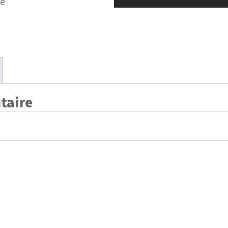
re
taire