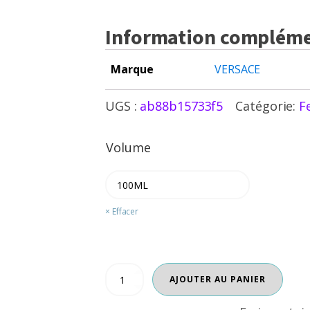
Information compléme
Marque
VERSACE
UGS :
ab88b15733f5
Catégorie:
F
Volume
Effacer
En inventaire
quantité
AJOUTER AU PANIER
de
EROS