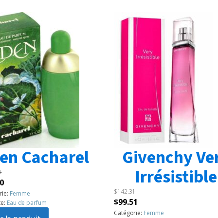
en Cacharel
Givenchy Ve
Irrésistible
0
Le
0
$
142.31
prix
rie:
Femme
Le
Le
$
99.51
te:
Eau de parfum
l
actuel
prix
prix
Catégorie:
Femme