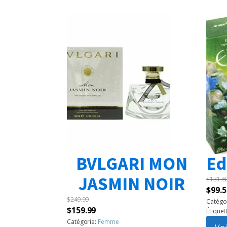
BVLGARI MON
Ed
JASMIN NOIR
$
131.6
Le
$
99.5
$
249.99
prix
Catégo
Le
Le
$
159.99
Étiquet
initia
prix
prix
Catégorie:
Femme