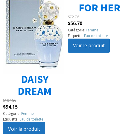
FOR HER
$
72.76
Le
Le
$
56.70
prix
prix
Catégorie:
Femme
Étiquette:
Eau de toilette
initial
actuel
était :
Voir le produit
est :
$72.76.
$56.70.
DAISY
DREAM
$
104.86
Le
Le
$
94.15
prix
prix
Catégorie:
Femme
Étiquette:
Eau de toilette
initial
actuel
était :
Voir le produit
est :