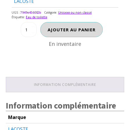
LACOSTE
UGS :
7949e456002b
Catégorie:
Unisexe ou non classé
Étiquette:
Eau de toilette
En inventaire
quantité
AJOUTER AU PANIER
de
EAU
En inventaire
DE
LACOSTE
BLANC-
PURE
INFORMATION COMPLÉMENTAIRE
Information complémentaire
Marque
LACOSTE