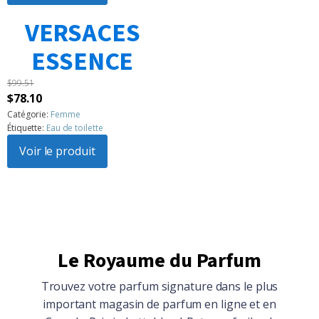
$104.86.
$94.15.
VERSACES
1
2
3
…
183
Suivant »
ESSENCE
$
99.51
Le
Le
$
78.10
prix
prix
Catégorie:
Femme
Étiquette:
Eau de toilette
initial
actuel
était :
Voir le produit
est :
$99.51.
$78.10.
Le Royaume du Parfum
Trouvez votre parfum signature dans le plus
important magasin de parfum en ligne et en