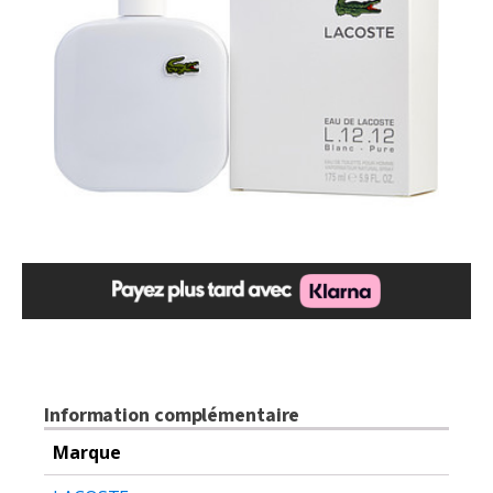
$120.00.
$84.99.
Information complémentaire
Marque