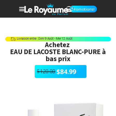
0
Promotions!
Livraison entre : Dim 9 Août - Mer 12 Août
Achetez
EAU DE LACOSTE BLANC-PURE
à
bas prix
$
84.99
$
120.00
Le
Le
prix
prix
initial
actuel
était :
est :