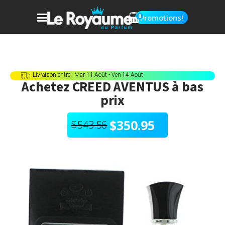
0
Promotions!
Livraison entre : Mar 11 Août - Ven 14 Août
Achetez
CREED AVENTUS
à bas
prix
$
350.95
$
543.56
Le
Le
prix
prix
initial
actuel
était :
est :
$543.56.
$350.95.