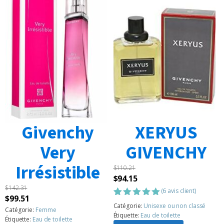
Givenchy
XERYUS
Very
GIVENCHY
Irrésistible
$
110.21
Le
Le
$
94.15
$
142.31
prix
prix
(
6
avis client)
Le
Le
$
99.51
initial
actuel
Noté
6
5.00
Catégorie:
Unisexe ou non classé
prix
prix
Catégorie:
Femme
sur 5
était :
est :
Étiquette:
Eau de toilette
Étiquette:
Eau de toilette
basé sur
initial
actuel