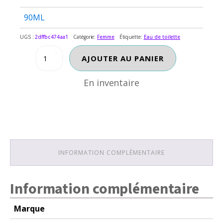
90ML
UGS :
2dffbc474aa1
Catégorie:
Femme
Étiquette:
Eau de toilette
En inventaire
quantité
AJOUTER AU PANIER
de
CHLOE
En inventaire
INFORMATION COMPLÉMENTAIRE
Information complémentaire
Marque