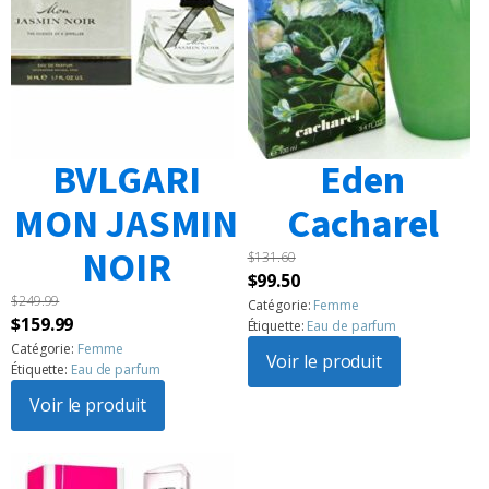
BVLGARI
Eden
MON JASMIN
Cacharel
NOIR
$
131.60
Le
Le
$
99.50
$
249.99
prix
prix
Catégorie:
Femme
Le
Le
$
159.99
Étiquette:
Eau de parfum
initial
actuel
prix
prix
Catégorie:
Femme
était :
Voir le produit
est :
Étiquette:
Eau de parfum
initial
actuel
$131.60.
$99.50.
était :
Voir le produit
est :
$249.99.
$159.99.