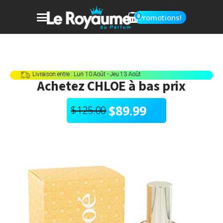
0
Promotions!
Livraison entre : Lun 10 Août - Jeu 13 Août
Achetez
CHLOE
à bas prix
$
89.99
$
125.00
Le
Le
prix
prix
initial
actuel
était :
est :
$125.00.
$89.99.