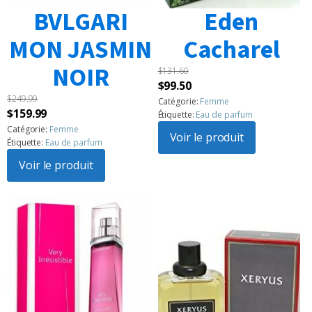
BVLGARI
Eden
MON JASMIN
Cacharel
NOIR
$
131.60
Le
Le
$
99.50
$
249.99
prix
prix
Catégorie:
Femme
Le
Le
$
159.99
Étiquette:
Eau de parfum
initial
actuel
prix
prix
Catégorie:
Femme
était :
Voir le produit
est :
Étiquette:
Eau de parfum
initial
actuel
$131.60.
$99.50.
était :
Voir le produit
est :
$249.99.
$159.99.