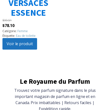
VERSACES
1
2
3
…
183
Suivant »
ESSENCE
$
99.51
Le
Le
$
78.10
prix
prix
Catégorie:
Femme
Étiquette:
Eau de toilette
initial
actuel
était :
Voir le produit
est :
$99.51.
$78.10.
Le Royaume du Parfum
Trouvez votre parfum signature dans le plus
important magasin de parfum en ligne et en
Canada. Prix imbattables | Retours faciles |
Expédition rapide.