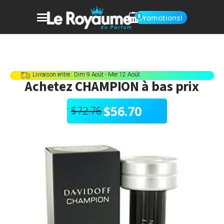
0
Promotions!
Livraison entre : Dim 9 Août - Mer 12 Août
Achetez
CHAMPION
à bas prix
$
56.70
$
72.76
Le
Le
prix
prix
initial
actuel
était :
est :
$72.76.
$56.70.