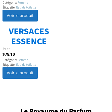
prix
prix
Catégorie:
Femme
Étiquette:
Eau de toilette
initial
actuel
était :
Voir le produit
est :
$104.86.
$94.15.
VERSACES
1
2
3
…
183
Suivant »
ESSENCE
$
99.51
Le
Le
$
78.10
prix
prix
Catégorie:
Femme
Étiquette:
Eau de toilette
initial
actuel
était :
Voir le produit
est :
$99.51.
$78.10.
Le Royaume du Parfum