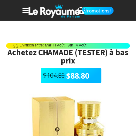
0
Promotions!
Livraison entre : Mar 11 Août - Ven 14 Août
Achetez
CHAMADE (TESTER)
à bas
prix
$
88.80
$
104.86
Le
Le
prix
prix
initial
actuel
était :
est :
$104.86.
$88.80.