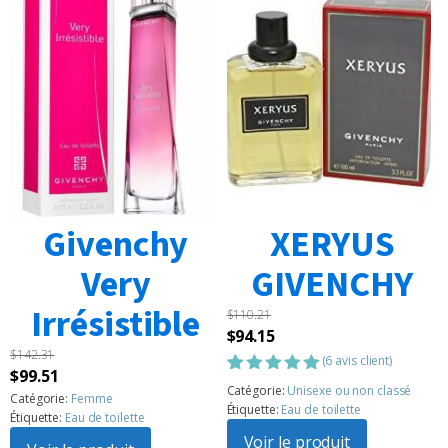
Givenchy
XERYUS
Very
GIVENCHY
Irrésistible
$
110.21
Le
Le
$
94.15
$
142.31
prix
prix
(
6
avis client)
Le
Le
$
99.51
initial
actuel
Noté
6
5.00
Catégorie:
Unisexe ou non classé
prix
prix
Catégorie:
Femme
sur 5
était :
est :
Étiquette:
Eau de toilette
Étiquette:
Eau de toilette
basé sur
initial
actuel
$110.21.
$94.15.
notations
Voir le produit