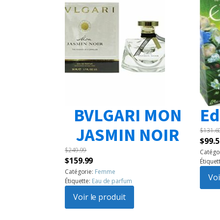
BVLGARI MON
Ed
JASMIN NOIR
$
131.6
Le
$
99.5
$
249.99
prix
Catégo
Le
Le
$
159.99
Étiquet
initia
prix
prix
Catégorie:
Femme
était 
Voi
Étiquette:
Eau de parfum
initial
actuel
$131.
était :
Voir le produit
est :
$249.99.
$159.99.