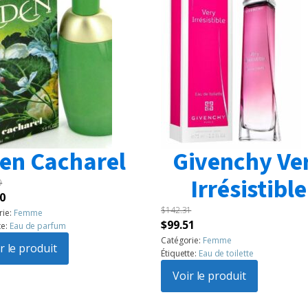
en Cacharel
Givenchy Ve
Irrésistible
0
Le
0
$
142.31
prix
rie:
Femme
Le
Le
$
99.51
te:
Eau de parfum
l
actuel
prix
prix
Catégorie:
Femme
:
r le produit
est :
Étiquette:
Eau de toilette
initial
actuel
60.
$99.50.
était :
Voir le produit
est :
$142.31.
$99.51.