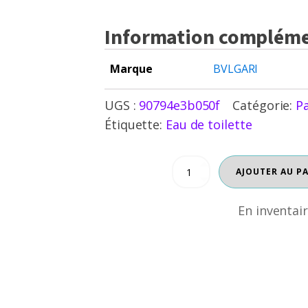
Information compléme
Marque
BVLGARI
UGS :
90794e3b050f
Catégorie:
P
Étiquette:
Eau de toilette
quantité
AJOUTER AU P
En inventaire
de
BVLGARI
MAN
En inventai