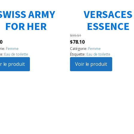
SWISS ARMY
VERSACES
FOR HER
ESSENCE
$
99.51
Le
Le
Le
0
$
78.10
prix
prix
prix
rie:
Femme
Catégorie:
Femme
te:
Eau de toilette
Étiquette:
Eau de toilette
l
actuel
initial
actuel
:
r le produit
est :
était :
Voir le produit
est :
6.
$56.70.
$99.51.
$78.10.