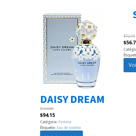
$
72.76
Le
$
56.7
prix
Catégo
Étiquet
initia
était 
Voi
$72.7
DAISY DREAM
$
104.86
Le
Le
$
94.15
prix
prix
Catégorie:
Femme
Étiquette:
Eau de toilette
initial
actuel