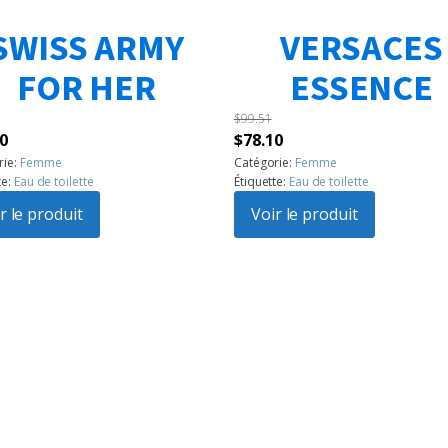
SWISS ARMY
VERSACES
FOR HER
ESSENCE
$
99.51
Le
Le
Le
0
$
78.10
prix
prix
prix
rie:
Femme
Catégorie:
Femme
te:
Eau de toilette
Étiquette:
Eau de toilette
l
actuel
initial
actuel
:
r le produit
est :
était :
Voir le produit
est :
6.
$56.70.
$99.51.
$78.10.