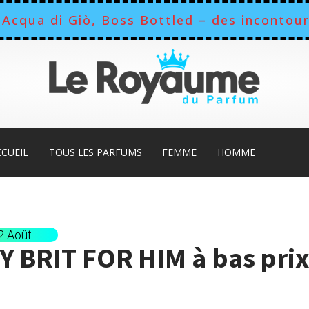
Acqua di Giò, Boss Bottled – des incontour
CCUEIL
TOUS LES PARFUMS
FEMME
HOMME
12 Août
 BRIT FOR HIM
à bas pri