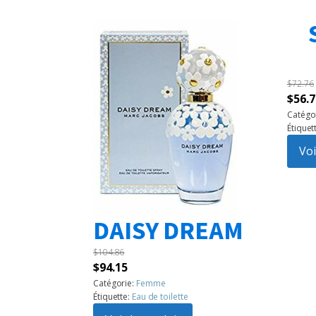
$
72.76
Le
$
56.7
prix
Catégo
Étiquet
initia
était 
Voi
$72.7
DAISY DREAM
$
104.86
Le
Le
$
94.15
prix
prix
Catégorie:
Femme
Étiquette:
Eau de toilette
initial
actuel