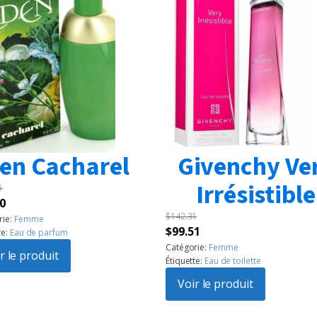
en Cacharel
Givenchy Ve
Irrésistible
0
Le
0
$
142.31
prix
rie:
Femme
Le
Le
$
99.51
te:
Eau de parfum
l
actuel
prix
prix
Catégorie:
Femme
:
r le produit
est :
Étiquette:
Eau de toilette
initial
actuel
60.
$99.50.
était :
Voir le produit
est :
$142.31.
$99.51.