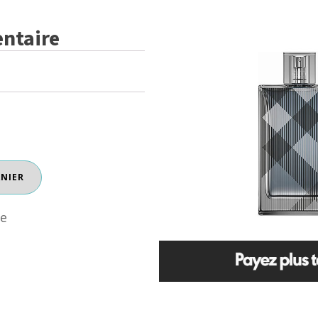
ntaire
ANIER
re