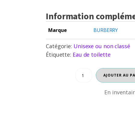
Information compléme
Marque
BURBERRY
Catégorie:
Unisexe ou non classé
Étiquette:
Eau de toilette
quantité
AJOUTER AU P
En inventaire
de
BURBERRY
BRIT
En inventai
FOR
HIM