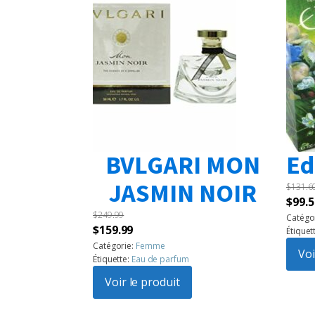
BVLGARI MON
Ed
JASMIN NOIR
$
131.6
Le
$
99.5
$
249.99
prix
Catégo
Le
Le
$
159.99
Étiquet
initia
prix
prix
Catégorie:
Femme
était 
Voi
Étiquette:
Eau de parfum
initial
actuel
$131.
était :
Voir le produit
est :
$249.99.
$159.99.